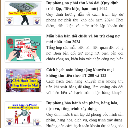
Dự phòng nợ phải thu khó đòi (Quy định
trích lập, điều kiện, hạn mức) 2024
Quy định hướng dẫn về cách trích lập dự
phòng nợ phải thu khó đòi năm 2024: Thời
điểm, điều kiện và mức trích lập khoản dự
phòng nợ phải thu khó đòi
Mẫu biên bản đối chiếu và bù trừ công nợ
mới nhất năm 2024
Tổng hợp các mẫu biên bản liên quan đến công
nợ: Biên bản đối trừ công nợ, biên bản đối
chiếu công nợ, biên bản xác nhận công nợ, biên
bản đối chiếu bù trừ công nợ 3 bên...
Cách hạch toán hàng tặng khuyến mại
không thu tiền theo TT 200 và 133
Cách hạch toán hàng khuyến mại không thu
tiền khi xuất hàng để tặng, làm quảng cáo đối
với bên bến và hạch toán nhận hàng khuyến
mại đối với bên mua theo thông tư 200 và TT
Dự phòng bảo hành sản phẩm, hàng hóa,
133
dịch vụ, công trình xây dựng
Quy định mức trích lập dự phòng bảo hành sản
phẩm, hàng hóa, dịch vụ, công trình xây dựng.
Hướng dẫn cách hạch toán khoản dự phòng bảo