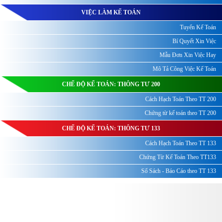
VIỆC LÀM KẾ TOÁN
Tuyển Kế Toán
Bí Quyết Xin Việc
Mẫu Đơn Xin Việc Hay
Mô Tả Công Việc Kế Toán
CHẾ ĐỘ KẾ TOÁN: THÔNG TƯ 200
Cách Hạch Toán Theo TT 200
Chứng từ kế toán theo TT 200
CHẾ ĐỘ KẾ TOÁN: THÔNG TƯ 133
Cách Hạch Toán Theo TT 133
Chứng Từ Kế Toán Theo TT133
Sổ Sách - Báo Cáo theo TT 133