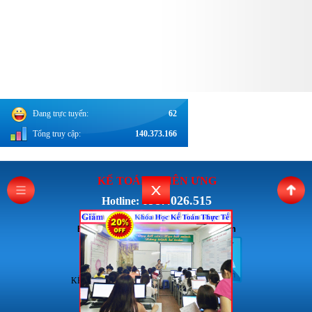
Đang trực tuyến:
62
Tổng truy cập:
140.373.166
KẾ TOÁN THI
ÊN ƯNG
0987.026.515
Hotline:
Email: Ketoanthienung6868@gmail.com
KẾ TOÁN THIÊN ƯNG