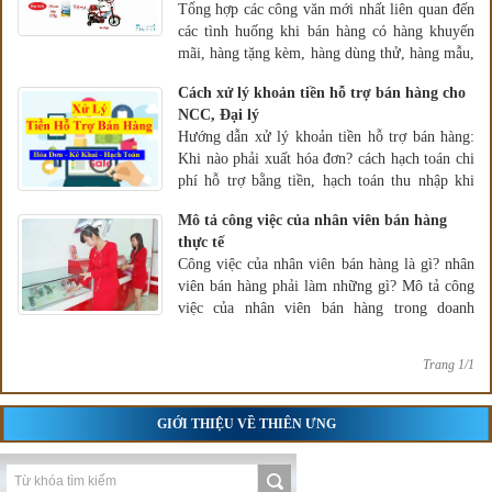
Tổng hợp các công văn mới nhất liên quan đến
các tình huống khi bán hàng có hàng khuyến
mãi, hàng tặng kèm, hàng dùng thử, hàng mẫu,
bán hàng có chiết khấu thương mại, chiết khấu
Cách xử lý khoản tiền hỗ trợ bán hàng cho
thanh toán...
NCC, Đại lý
Hướng dẫn xử lý khoản tiền hỗ trợ bán hàng:
Khi nào phải xuất hóa đơn? cách hạch toán chi
phí hỗ trợ bằng tiền, hạch toán thu nhập khi
nhận được tiền hỗ trợ
Mô tả công việc của nhân viên bán hàng
thực tế
Công việc của nhân viên bán hàng là gì? nhân
viên bán hàng phải làm những gì? Mô tả công
việc của nhân viên bán hàng trong doanh
nghiệp thực tế.
Trang 1/1
GIỚI THIỆU VỀ THIÊN ƯNG