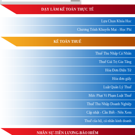
DẠY LÀM KẾ TOÁN THỰC TẾ
Lựa Chọn Khóa Học
Chương Trình Khuyến Mại - Học Phí
KẾ TOÁN THUẾ
Thuế Thu Nhập Cá Nhân
Thuế Giá Trị Gia Tăng
Hóa Đơn Điện Tử
Hóa đơn giấy
Luật Quản Lý Thuế
Mức Phạt Vi Phạm Luật Thuế
Thuế Thu Nhập Doanh Nghiệp
Cập nhật - Cần Biết - Nên Xem
Thuế của hộ, cá nhân kinh doanh
NHÂN SỰ-TIỀN LƯƠNG-BẢO HIỂM