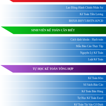
Lao Động-Hành Chính-Nhân Sự
Kế Toán Tiền Lương
BHXH-BHYT-BHTN-KPCĐ
SINH VIÊN KẾ TOÁN CẦN BIẾT
Cách định khoản - Hạch toán
Mẫu Báo Cáo Thực Tập
Nguyên Lý Kế Toán
Luật Kế Toán
TỰ HỌC KẾ TOÁN TỔNG HỢP
Kế Toán Kho
Sổ Sách-Báo Cáo
Kế Toán Bán Hàng
Tự Học Kế Toán Excel
Kế Toán Tài Sản Cố Định