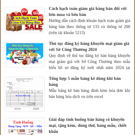
hành sản phẩm, hàng hóa, dịch vụ, công trình
Cách hạch toán giảm giá hàng bán đối với
xây dựng theo thông tư 133 và thông tư 200
bên mua và bên bán
Hướng dẫn cách định khoản hạch toán giảm giá
hàng bán theo thông tư 133 và thông tư 200
(trên tài khoản 5213)
Thủ tục đăng ký hàng khuyến mại giảm giá
với Sở Công Thương 2024
Quy định về thủ tục đăng ký bán hàng khuyến
mại giảm giá với Sở Công Thương theo mẫu
biểu hồ sơ đăng ký mới nhất năm 2024 tại
Nghị định 81/2018/NĐ-CP
Tổng hợp 5 mẫu bảng kê dùng khi bán
hàng
Mẫu bảng kê bán hàng đính kèm hóa đơn khi
bán hàng hóa dịch vụ trên excel
Giải đáp tình huống bán hàng có khuyến
mại, tặng kèm, dùng thử, hàng mẫu, chiết
khấu