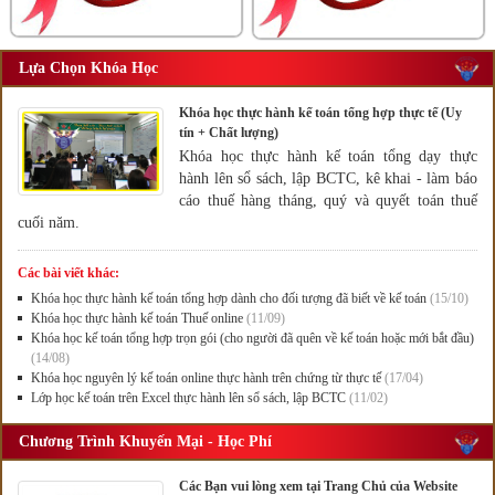
Lựa Chọn Khóa Học
Khóa học thực hành kế toán tổng hợp thực tế (Uy
tín + Chất lượng)
Khóa học thực hành kế toán tổng dạy thực
hành lên sổ sách, lập BCTC, kê khai - làm báo
cáo thuế hàng tháng, quý và quyết toán thuế
cuối năm.
Các bài viết khác:
Khóa học thực hành kế toán tổng hợp dành cho đối tượng đã biết về kế toán
(15/10)
Khóa học thực hành kế toán Thuế online
(11/09)
Khóa học kế toán tổng hợp trọn gói (cho người đã quên về kế toán hoặc mới bắt đầu)
(14/08)
Khóa học nguyên lý kế toán online thực hành trên chứng từ thực tế
(17/04)
Lớp học kế toán trên Excel thực hành lên sổ sách, lập BCTC
(11/02)
Chương Trình Khuyến Mại - Học Phí
Các Bạn vui lòng xem tại Trang Chủ của Website