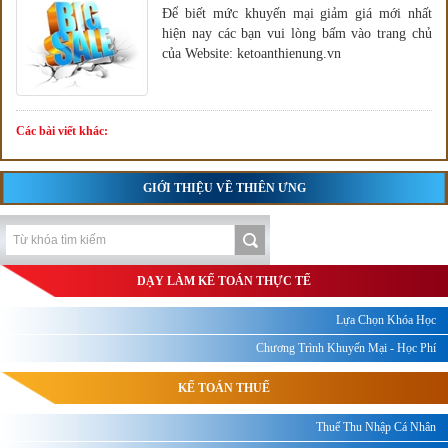
Để biết mức khuyến mại giảm giá mới nhất
hiện nay các bạn vui lòng bấm vào trang chủ
của Website: ketoanthienung.vn
Các bài viết khác:
GIỚI THIỆU VỀ THIÊN ƯNG
DẠY LÀM KẾ TOÁN THỰC TẾ
Lựa Chọn Khóa Học
Chương Trình Khuyến Mại - Học Phí
KẾ TOÁN THUẾ
Thuế Thu Nhập Cá Nhân