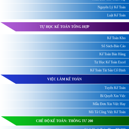
Nguyên Lý Kế Toán
Luật Kế Toán
TỰ HỌC KẾ TOÁN TỔNG HỢP
Kế Toán Kho
Sổ Sách-Báo Cáo
Kế Toán Bán Hàng
Tự Học Kế Toán Excel
Kế Toán Tài Sản Cố Định
VIỆC LÀM KẾ TOÁN
Tuyển Kế Toán
Bí Quyết Xin Việc
Mẫu Đơn Xin Việc Hay
Mô Tả Công Việc Kế Toán
CHẾ ĐỘ KẾ TOÁN: THÔNG TƯ 200