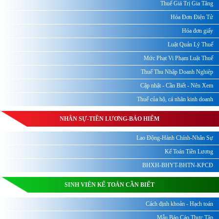
Thuế Giá Trị Gia Tăng
Hóa Đơn Điện Tử
Hóa đơn giấy
Luật Quản Lý Thuế
Mức Phạt Vi Phạm Luật Thuế
Thuế Thu Nhập Doanh Nghiệp
Cập nhật - Cần Biết - Nên Xem
Thuế của hộ, cá nhân kinh doanh
NHÂN SỰ-TIỀN LƯƠNG-BẢO HIỂM
Lao Động-Hành Chính-Nhân Sự
Kế Toán Tiền Lương
BHXH-BHYT-BHTN-KPCĐ
SINH VIÊN KẾ TOÁN CẦN BIẾT
Cách định khoản - Hạch toán
Mẫu Báo Cáo Thực Tập