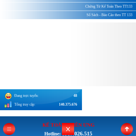
Chứng Từ Kế Toán Theo TT133
Sổ Sách - Báo Cáo theo TT 133
Đang trực tuyến:
48
Tổng truy cập:
140.375.676
KẾ TOÁN THI
ÊN ƯNG
0987.026.515
Hotline: