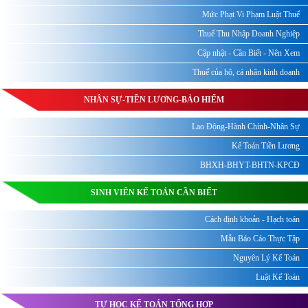
Mức Phạt Vi Phạm Luật Thuế
Thuế Thu Nhập Doanh Nghiệp
Cập nhật - Cần Biết - Nên Xem
Thuế của hộ, cá nhân kinh doanh
NHÂN SỰ-TIỀN LƯƠNG-BẢO HIỂM
Lao Động-Hành Chính-Nhân Sự
Kế Toán Tiền Lương
BHXH-BHYT-BHTN-KPCĐ
SINH VIÊN KẾ TOÁN CẦN BIẾT
Cách định khoản - Hạch toán
Mẫu Báo Cáo Thực Tập
Nguyên Lý Kế Toán
Luật Kế Toán
TỰ HỌC KẾ TOÁN TỔNG HỢP