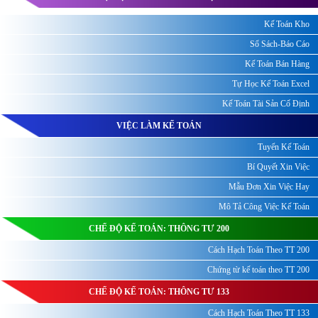
Kế Toán Kho
Sổ Sách-Báo Cáo
Kế Toán Bán Hàng
Tự Học Kế Toán Excel
Kế Toán Tài Sản Cố Định
VIỆC LÀM KẾ TOÁN
Tuyển Kế Toán
Bí Quyết Xin Việc
Mẫu Đơn Xin Việc Hay
Mô Tả Công Việc Kế Toán
CHẾ ĐỘ KẾ TOÁN: THÔNG TƯ 200
Cách Hạch Toán Theo TT 200
Chứng từ kế toán theo TT 200
CHẾ ĐỘ KẾ TOÁN: THÔNG TƯ 133
Cách Hạch Toán Theo TT 133