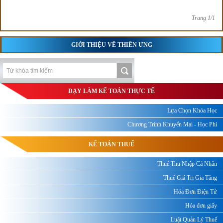
Trang 1/1
GIỚI THIỆU VỀ THIÊN ƯNG
DẠY LÀM KẾ TOÁN THỰC TẾ
Lựa Chọn Khóa Học
Chương Trình Khuyến Mại - Học Phí
KẾ TOÁN THUẾ
Thuế Thu Nhập Cá Nhân
Thuế Giá Trị Gia Tăng
Hóa Đơn Điện Tử
Hóa đơn giấy
Luật Quản Lý Thuế