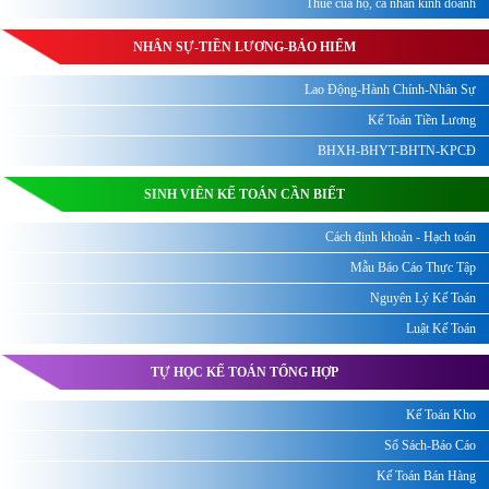
Thuế của hộ, cá nhân kinh doanh
NHÂN SỰ-TIỀN LƯƠNG-BẢO HIỂM
Lao Động-Hành Chính-Nhân Sự
Kế Toán Tiền Lương
BHXH-BHYT-BHTN-KPCĐ
SINH VIÊN KẾ TOÁN CẦN BIẾT
Cách định khoản - Hạch toán
Mẫu Báo Cáo Thực Tập
Nguyên Lý Kế Toán
Luật Kế Toán
TỰ HỌC KẾ TOÁN TỔNG HỢP
Kế Toán Kho
Sổ Sách-Báo Cáo
Kế Toán Bán Hàng