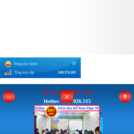
Đang trực tuyến:
37
Tổng truy cập:
140.374.261
KẾ TOÁN THI
ÊN ƯNG
0987.026.515
Hotline:
Email: Ketoanthienung6868@gmail.com