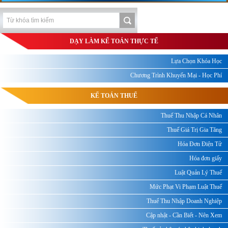
DẠY LÀM KẾ TOÁN THỰC TẾ
Lựa Chọn Khóa Học
Chương Trình Khuyến Mại - Học Phí
KẾ TOÁN THUẾ
Thuế Thu Nhập Cá Nhân
Thuế Giá Trị Gia Tăng
Hóa Đơn Điện Tử
Hóa đơn giấy
Luật Quản Lý Thuế
Mức Phạt Vi Phạm Luật Thuế
Thuế Thu Nhập Doanh Nghiệp
Cập nhật - Cần Biết - Nên Xem