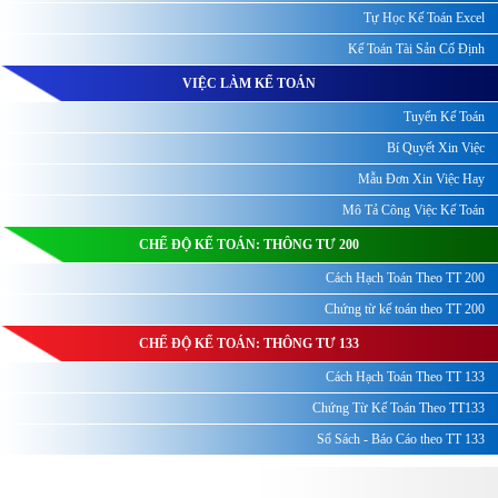
Tự Học Kế Toán Excel
Kế Toán Tài Sản Cố Định
VIỆC LÀM KẾ TOÁN
Tuyển Kế Toán
Bí Quyết Xin Việc
Mẫu Đơn Xin Việc Hay
Mô Tả Công Việc Kế Toán
CHẾ ĐỘ KẾ TOÁN: THÔNG TƯ 200
Cách Hạch Toán Theo TT 200
Chứng từ kế toán theo TT 200
CHẾ ĐỘ KẾ TOÁN: THÔNG TƯ 133
Cách Hạch Toán Theo TT 133
Chứng Từ Kế Toán Theo TT133
Sổ Sách - Báo Cáo theo TT 133