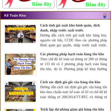
Kế Toán Kho
Cách tính giá xuất kho bình quân, đích
danh, nhập trước xuất trước
Hướng dẫn cách tính giá xuất kho hàng hóa,
nguyên vật liệu, CCDC theo các phương pháp
Bình quân gia quyền, nhập trước xuất trước,
thực tế đích danh của TT 200 và thông tư 133
Các phương pháp hạch toán hàng tồn kho
để tính giá vốn hàng tồn kho.
Theo chế độ kế toán tại thông tư 200 và thông
tư 133 thì có 2 phương pháp hạch toán hàng
tồn kho, đó là: Phương pháp kê khai thường
xuyên và Phương pháp kiểm kê định kỳ
Cách xác định giá gốc của hàng tồn kho
Hướng dẫn cách xác định giá gốc của hàng tồn
kho theo chuẩn mực kế toán số 02 và chế độ kế
toán thông tư 200/2014/TT-BTC và thông tư
133/2016/TT-BTC.
Trích lập dự phòng giảm giá hàng tồn kho