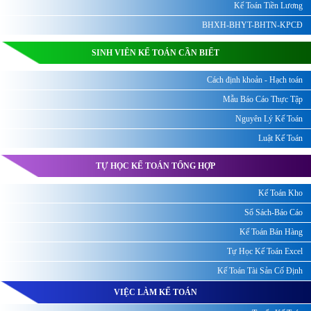
Kế Toán Tiền Lương
BHXH-BHYT-BHTN-KPCĐ
SINH VIÊN KẾ TOÁN CẦN BIẾT
Cách định khoản - Hạch toán
Mẫu Báo Cáo Thực Tập
Nguyên Lý Kế Toán
Luật Kế Toán
TỰ HỌC KẾ TOÁN TỔNG HỢP
Kế Toán Kho
Sổ Sách-Báo Cáo
Kế Toán Bán Hàng
Tự Học Kế Toán Excel
Kế Toán Tài Sản Cố Định
VIỆC LÀM KẾ TOÁN