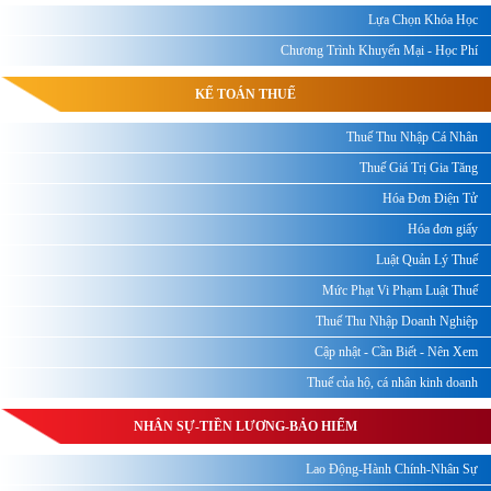
Lựa Chọn Khóa Học
Chương Trình Khuyến Mại - Học Phí
KẾ TOÁN THUẾ
Thuế Thu Nhập Cá Nhân
Thuế Giá Trị Gia Tăng
Hóa Đơn Điện Tử
Hóa đơn giấy
Luật Quản Lý Thuế
Mức Phạt Vi Phạm Luật Thuế
Thuế Thu Nhập Doanh Nghiệp
Cập nhật - Cần Biết - Nên Xem
Thuế của hộ, cá nhân kinh doanh
NHÂN SỰ-TIỀN LƯƠNG-BẢO HIỂM
Lao Động-Hành Chính-Nhân Sự