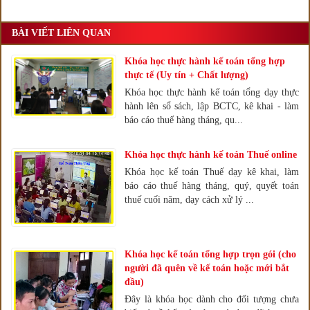
BÀI VIẾT LIÊN QUAN
Khóa học thực hành kế toán tổng hợp
thực tế (Uy tín + Chất lượng)
Khóa học thực hành kế toán tổng dạy thực
hành lên sổ sách, lập BCTC, kê khai - làm
báo cáo thuế hàng tháng, qu...
Khóa học thực hành kế toán Thuế online
Khóa học kế toán Thuế dạy kê khai, làm
báo cáo thuế hàng tháng, quý, quyết toán
thuế cuối năm, dạy cách xử lý ...
Khóa học kế toán tổng hợp trọn gói (cho
người đã quên về kế toán hoặc mới bắt
đầu)
Đây là khóa học dành cho đối tượng chưa