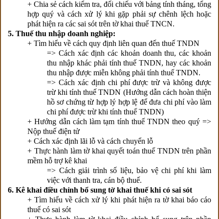
+ Chia sẻ cách kiểm tra, đối chiếu với bảng tính tháng, tổng
hợp quý và cách xử lý khi gặp phải sự chênh lệch hoặc
phát hiện ra các sai sót trên tờ khai thuế TNCN.
5. Thuế thu nhập doanh nghiệp:
+ Tìm hiểu về cách quy định liên
quan đến thuế TNDN
=> Cách xác định các khoản doanh thu, các khoản
thu nhập khác phải tính thuế TNDN, hay các khoản
thu nhập được miễn không phải tính thuế TNDN.
=> Cách xác định chi phí được trừ và không được
trừ khi tính thuế TNDN (Hướng dẫn cách hoàn thiện
hồ sơ chứng từ hợp lý hợp lệ để đưa chi phí vào làm
chi phí được trừ khi tính thuế TNDN)
+ Hướng dẫn cách làm tạm tính thuế TNDN theo quý =>
Nộp thuế điện tử
+ Cách xác định lãi lỗ và cách chuyển lỗ
+ Thực hành làm tờ khai quyết toán thuế TNDN trên phần
mềm hỗ trợ kê khai
=> Cách giải trình số liệu, bảo vệ chi phí khi làm
việc với thanh tra, cán bộ thuế.
6. Kê khai điều chỉnh bổ sung tờ khai thuế khi có sai sót
+ Tìm hiểu về cách xử lý khi phát hiện ra tờ khai báo cáo
thuế có sai sót