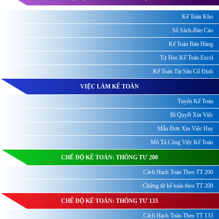
Kế Toán Kho
Sổ Sách-Báo Cáo
Kế Toán Bán Hàng
Tự Học Kế Toán Excel
Kế Toán Tài Sản Cố Định
VIỆC LÀM KẾ TOÁN
Tuyển Kế Toán
Bí Quyết Xin Việc
Mẫu Đơn Xin Việc Hay
Mô Tả Công Việc Kế Toán
CHẾ ĐỘ KẾ TOÁN: THÔNG TƯ 200
Cách Hạch Toán Theo TT 200
Chứng từ kế toán theo TT 200
CHẾ ĐỘ KẾ TOÁN: THÔNG TƯ 133
Cách Hạch Toán Theo TT 133