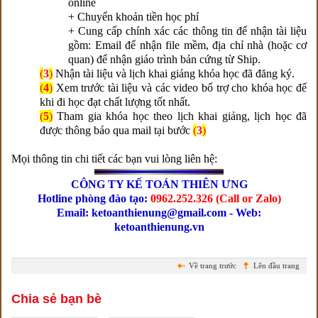
online
+ Chuyển khoản tiền học phí
+ Cung cấp chính xác các thông tin để nhận tài liệu
gồm: Email để nhận file mềm, địa chỉ nhà (hoặc cơ
quan) để nhận giáo trình bản cứng từ Ship.
(
3
)
Nhận tài liệu và lịch khai giảng khóa học đã đăng ký.
(
4
)
Xem trước tài liệu và các video bổ trợ cho khóa học để
khi đi học đạt chất lượng tốt nhất.
(
5
)
Tham gia khóa học theo lịch khai giảng, lịch học đã
được thông báo qua mail tại bước
(
3
)
Mọi thông tin chi tiết các bạn vui lòng liên hệ:
CÔNG TY KẾ TOÁN THIÊN ƯNG
Hotline phòng đào tạo:
0962.252.326 (Call or Zalo)
Email: ketoanthienung@gmail.com - Web:
ketoanthienung.vn
Về trang trước
Lên đầu trang
Chia sẻ bạn bè