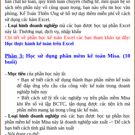
bản chất kế toán, quy trình luân chuyển chứng từ, mối quan hệ sổ
sách nên phần này vô cùng quan trọng, bạn nào yếu tin học văn
phòng, Kế Toán Thiên Ưng sẽ hỗ trợ dạy thêm miễn phí về cách
sử dụng các hàm Excel.
- Loại hình doanh nghiệp
mà các bạn được học tại phần Excel
này là: Thương mại, dịch vụ, nhập khẩu
Chi tiết về phần học kế toán Excel các bạn tham khảo tại đây
:
Học thực hành kế toán trên Excel
Phần 3:
Học sử dụng phần mềm kế toán Misa. (10
buổi)
-
Mục tiêu
của phần học này là:
+ Bạn sẽ biết cách sử dụng thành thạo phần mềm kế toán
để đáp ứng yêu cầu của công việc kế toán trong doanh
nghiệp hiện nay
+ Biết cách xử lý tốt các nghiệp vụ trên phần mềm Misa
khi lên sổ và lập BCTC, tận dụng được các tiện ích mà
phần mềm mang lại trong công tác kế toán.
- Loại hình doanh nghiệp
mà các bạn được học tại phần học
phần mềm kế toán Misa này là doanh nghiệp sản xuất -> Để cách
bạn biết cách tính giá thành sản xuất
- Nội dung cụ thể: