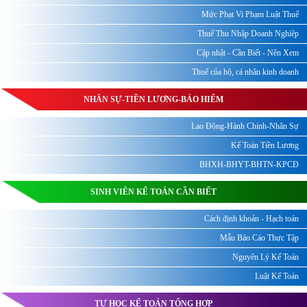
Mức Phạt Vi Phạm Luật Thuế
Thuế Thu Nhập Doanh Nghiệp
Cập nhật - Cần Biết - Nên Xem
Thuế của hộ, cá nhân kinh doanh
NHÂN SỰ-TIỀN LƯƠNG-BẢO HIỂM
Lao Động-Hành Chính-Nhân Sự
Kế Toán Tiền Lương
BHXH-BHYT-BHTN-KPCĐ
SINH VIÊN KẾ TOÁN CẦN BIẾT
Cách định khoản - Hạch toán
Mẫu Báo Cáo Thực Tập
Nguyên Lý Kế Toán
Luật Kế Toán
TỰ HỌC KẾ TOÁN TỔNG HỢP