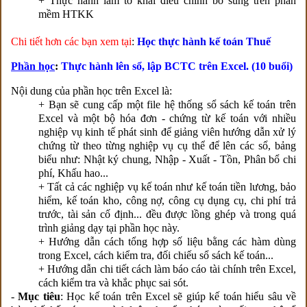
+ Thực hành làm tờ khai điều chỉnh bổ sung trên phần
mềm HTKK
Chi tiết hơn các bạn xem tại
:
Học thực hành kế toán Thuế
Phần h
ọc
:
Thực hành lên sổ, lập BCTC trên Excel. (10 buổi)
Nội dung của phần học trên Excel là:
+ Bạn sẽ cung cấp một file hệ thống sổ sách kế toán trên
Excel và một bộ hóa đơn - chứng từ kế toán với nhiều
nghiệp vụ kinh tế phát sinh để giảng viên hướng dẫn xử lý
chứng từ theo từng nghiệp vụ cụ thể để lên các sổ, bảng
biểu như: Nhật ký chung, Nhập - Xuất - Tồn, Phân bổ chi
phí, Khấu hao...
+ Tất cả các nghiệp vụ kế toán như kế toán tiền lương, bảo
hiểm, kế toán kho, công nợ, công cụ dụng cụ, chi phí trả
trước, tài sản cố định... đều được lồng ghép và trong quá
trình giảng dạy tại phần học này.
+ Hướng dẫn cách tổng hợp số liệu bằng các hàm dùng
trong Excel, cách kiểm tra, đối chiếu sổ sách kế toán...
+ Hướng dẫn chi tiết cách làm báo cáo tài chính trên Excel,
cách kiểm tra và khắc phục sai sót.
-
Mục tiêu
:
Học kế toán trên Excel sẽ giúp kế toán hiểu sâu về