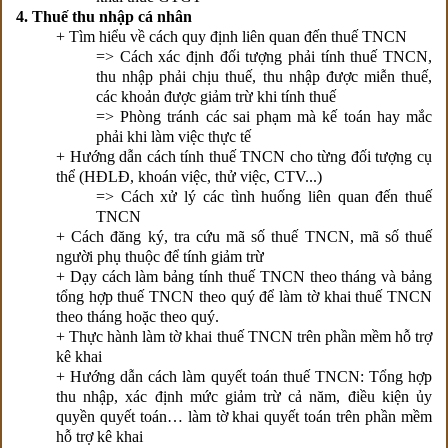
4. Thuế thu nhập cá nhân
+ Tìm hiểu về cách quy định liên quan đến thuế TNCN
=> Cách
xác định đối tượng phải tính thuế TNCN,
thu nhập phải chịu thuế, thu nhập được miễn thuế,
các khoản được giảm trừ khi tính thuế
=> Phòng tránh các sai phạm mà kế toán hay mắc
phải khi làm việc thực tế
+ Hướng dẫn cách tính thuế TNCN cho từng đối tượng cụ
thể (HĐLĐ, khoán việc, thử việc, CTV...)
=> Cách xử lý các tình huống liên quan đến thuế
TNCN
+ Cách đăng ký, tra cứu mã số thuế TNCN, mã số thuế
người phụ thuộc để tính giảm trừ
+ Dạy cách làm bảng tính thuế TNCN theo tháng và bảng
tổng hợp thuế TNCN theo quý để làm tờ khai thuế TNCN
theo tháng hoặc theo quý.
+ Thực hành làm tờ khai thuế TNCN trên phần mềm hỗ trợ
kê khai
+ Hướng dẫn cách làm quyết toán thuế TNCN: Tổng hợp
thu nhập, xác định mức giảm trừ cả năm, điều kiện ủy
quyền quyết toán… làm tờ khai quyết toán trên phần mềm
hỗ trợ kê khai