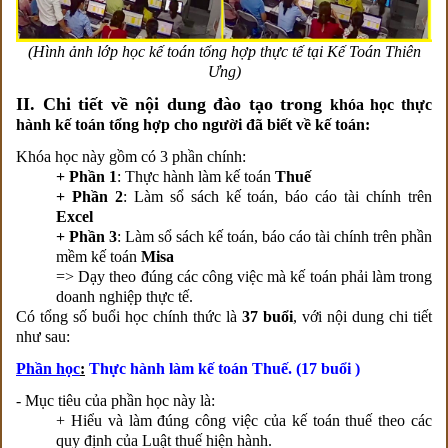
(Hình ảnh lớp học kế toán tổng hợp thực tế tại Kế Toán Thiên
Ưng)
II. Chi tiết về nội dung đào tạo trong
khóa học thực
hành kế toán tổng hợp cho người đã biết về kế toán:
Khóa học này gồm có 3 phần chính:
+ Phần 1
: Thực hành làm kế toán
Thuế
+ Phần 2
: Làm sổ sách kế toán, báo cáo tài chính trên
Excel
+ Phần 3
: Làm sổ sách kế toán, báo cáo tài chính trên phần
mềm kế toán
Misa
=> Dạy theo đúng các công việc mà kế toán phải làm trong
doanh nghiệp thực tế.
Có tổng số buổi học chính thức là
37 buổi
, với nội dung chi tiết
như sau:
Phần h
ọc
:
Thực hành làm kế toán Thuế. (17 buổi )
- Mục tiêu của phần học này là:
+ Hiểu và làm đúng công việc của kế toán thuế theo các
quy định của Luật thuế hiện hành.