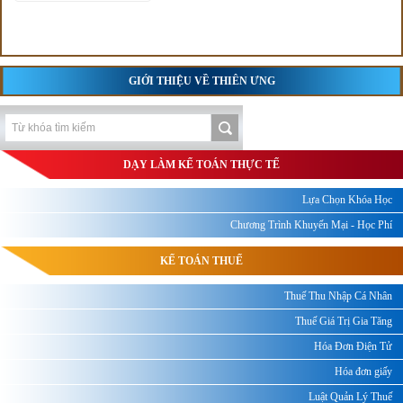
GIỚI THIỆU VỀ THIÊN ƯNG
DẠY LÀM KẾ TOÁN THỰC TẾ
Lựa Chọn Khóa Học
Chương Trình Khuyến Mại - Học Phí
KẾ TOÁN THUẾ
Thuế Thu Nhập Cá Nhân
Thuế Giá Trị Gia Tăng
Hóa Đơn Điện Tử
Hóa đơn giấy
Luật Quản Lý Thuế