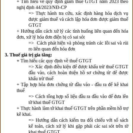
+ Tìm hiểu về quy định giảm thuế GTGT năm 2023 theo
nghị định 44/2023/NĐ-CP
=> Thực hành tra cứu, xác định hàng hóa dịch vụ
được giảm thuế và cách lập hóa đơn được giảm thuế
GTGT
+ Hướng dẫn cách xử lý các tình huống liên quan đến hóa
đơn, xử lý hóa đơn điện bị có sai sót
=> Cách phát hiện và phòng tránh các lỗi sai và rủi
ro liên quan đến hóa đơn
3. Thuế giá trị gia tăng:
+
Tìm hiểu các quy định về thuế GTGT
=> Xác định điều kiện để được khấu trừ thuế GTGT
đầu vào, cách hoàn thiện hồ sơ chứng từ để được
khấu trừ thuế
+ Tập hợp hóa đơn chứng từ đầu vào - đầu ra để kê khai
thuế
=> Cách tổng hợp số liệu đầu ra đầu vào để đưa lên
tờ khai thuế GTGT
+ Thực hành làm tờ khai thuế GTGT trên phần mềm hỗ trợ
kê khai.
=> Hướng dẫn cách kiểm tra đối chiếu với sổ sách
kế toán, cách xử lý khi gặp phải các sai sót trên tờ
khai thuế GTGT