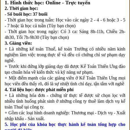
1. Hình thức học: Online - Trực tuyến
2. Thời gian học:
-
Số buổi học: 37 buổi
- Thời gian học trong tuần: Học vào các ngày 2 - 4 - 6 hoặc 3 - 5
- 7 hoặc là học cả tuần (Tùy bạn chọn)
- Thời gian học trong ngày: Có 3 ca: Sáng 8h-11h, Chiều 2h-
4h30, Tối 7h-9h30 (Tùy bạn chọn)
3. Giảng viên:
+ Là những kế toán Thuế, kế toán Trưởng có nhiều năm kinh
nghiệm làm việc trong thực tế và đều có chứng chỉ sư phạm dạy
nghề.
+ Trước khi đứng lớp giảng dạy đã được Kế Toán Thiên Ưng đào
tạo chuẩn hóa về kiến thức và kỹ năng sư phạm.
+ Một điểm mạnh của các giảng viên ở Kế Toán Thiên Ưng mọi
học viên đều thấy rõ, đó là sự nhiệt tình chỉ dạy, tận tâm với nghề
4. Tài liệu học: được phát miễn phí
+ Là những hóa đơn - chứng từ thực tế được sử chọn lọc với
nhiều tình huống phát sinh ở những công ty thuê làm dịch vụ kế
toán Thuế tại công ty.
+ Gồm các loại hình doanh nghiệp: Thương mại - Dịch vụ - Xuất
nhập khẩu - Sản xuất.
5. Học phí của khóa học thực hành kế toán tổng hợp cho