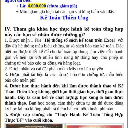
người đã biết:
+ Là:
4.000.000
(chưa giảm giá)
+ Mức giảm giá hiện tại các bạn vui lòng bấm vào đây:
Kế Toán Thiên Ưng
IV. Tham gia khóa học thực hành kế toán tổng hợp
này các bạn sẽ nhận được những gì?
1. Được nhận 1 File "
Hệ thống sổ sách kế toán trên Excel
" với
đầy đủ hệ thống mẫu biểu chứng từ sổ sách báo cáo kế toán. Đặc
biệt nó được thiết kế để cho kế toán áp dụng làm việc rất nhanh
gọn và tiện lợi với nhiều tính năng tự động hay cho phép in
chứng từ và báo cáo tự động và hàng loạt.
2. Được nhận và cài đặt phần mềm Misa có bản quyền
3. Được phát tài liệu là các hồ sơ, hóa đơn chứng từ, mẫu biểu
báo cáo miễn phí.
4. Được học thực hành đến khi làm được thành thạo vì Kế
Toán Thiên Ưng không giới hạn thời gian học, thời gian thực
hành. Đây là cam kết về chất lượng: học xong là làm được
thành thạo.
Bạn học xong, cảm thấy chưa tự tin thì được đăng
ký học lại mà không phải trả thêm bất cứ một khoản phí nào.
5. Được cấp chứng chỉ "Thực Hành Kế Toán Tổng Hợp
Thực Tế" vào cuối khóa.