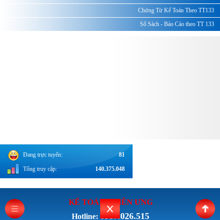
Chứng Từ Kế Toán Theo TT133
Sổ Sách - Báo Cáo theo TT 133
Đang trực tuyến:
81
Tổng truy cập:
140.375.048
KẾ TOÁN THI
ÊN ƯNG
0987.026.515
Hotline: