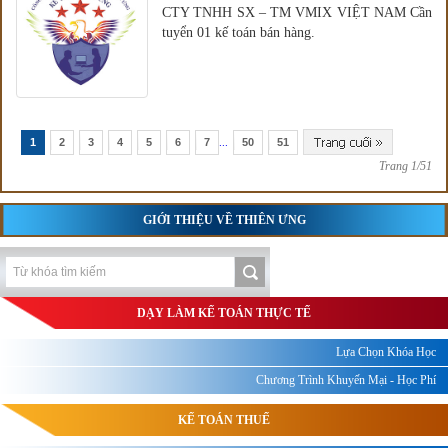
CTY TNHH SX – TM VMIX VIỆT NAM Cần
tuyển 01 kế toán bán hàng.
1
2
3
4
5
6
7
...
50
51
Trang 1/51
GIỚI THIỆU VỀ THIÊN ƯNG
DẠY LÀM KẾ TOÁN THỰC TẾ
Lựa Chọn Khóa Học
Chương Trình Khuyến Mại - Học Phí
KẾ TOÁN THUẾ