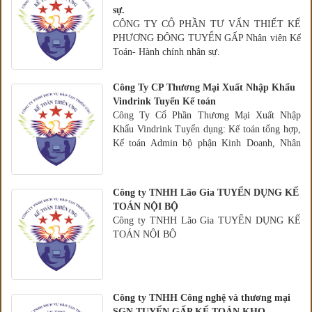
sự.
CÔNG TY CỔ PHẦN TƯ VẤN THIẾT KẾ
PHƯƠNG ĐÔNG TUYỂN GẤP Nhân viên Kế
Toán- Hành chính nhân sự.
Công Ty CP Thương Mại Xuất Nhập Khẩu
Vindrink Tuyển Kế toán
Công Ty Cổ Phần Thương Mại Xuất Nhập
Khẩu Vindrink Tuyển dụng: Kế toán tổng hợp,
Kế toán Admin bộ phận Kinh Doanh, Nhân
viên KD thị trường kênh
Công ty TNHH Lão Gia TUYỂN DỤNG KẾ
TOÁN NỘI BỘ
Công ty TNHH Lão Gia TUYỂN DỤNG KẾ
TOÁN NỘI BỘ
Công ty TNHH Công nghệ và thương mại
SGN TUYỂN GẤP KẾ TOÁN KHO