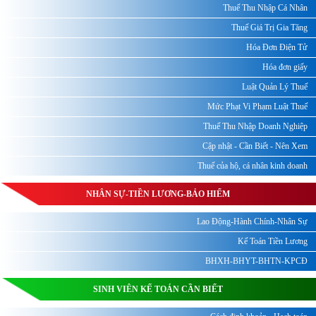
Thuế Thu Nhập Cá Nhân
Thuế Giá Trị Gia Tăng
Hóa Đơn Điện Tử
Hóa đơn giấy
Luật Quản Lý Thuế
Mức Phạt Vi Phạm Luật Thuế
Thuế Thu Nhập Doanh Nghiệp
Cập nhật - Cần Biết - Nên Xem
Thuế của hộ, cá nhân kinh doanh
NHÂN SỰ-TIỀN LƯƠNG-BẢO HIỂM
Lao Động-Hành Chính-Nhân Sự
Kế Toán Tiền Lương
BHXH-BHYT-BHTN-KPCĐ
SINH VIÊN KẾ TOÁN CẦN BIẾT