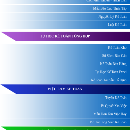
Cách định khoản - Hạch toán
Mẫu Báo Cáo Thực Tập
Nguyên Lý Kế Toán
Luật Kế Toán
TỰ HỌC KẾ TOÁN TỔNG HỢP
Kế Toán Kho
Sổ Sách-Báo Cáo
Kế Toán Bán Hàng
Tự Học Kế Toán Excel
Kế Toán Tài Sản Cố Định
VIỆC LÀM KẾ TOÁN
Tuyển Kế Toán
Bí Quyết Xin Việc
Mẫu Đơn Xin Việc Hay
Mô Tả Công Việc Kế Toán