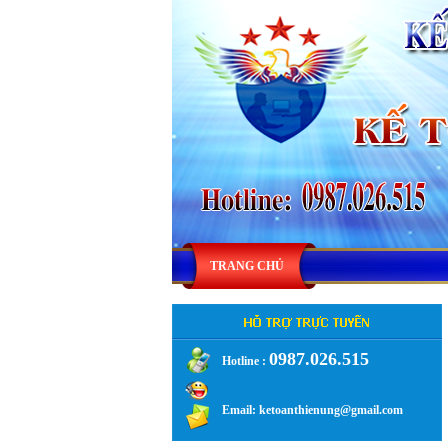
TRANG CHỦ
0987.026.515
Hotline :
.
Email: ketoanthienung@gmail.com