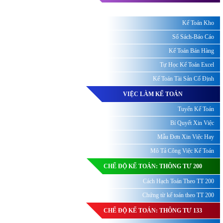
Kế Toán Kho
Sổ Sách-Báo Cáo
Kế Toán Bán Hàng
Tự Học Kế Toán Excel
Kế Toán Tài Sản Cố Định
VIỆC LÀM KẾ TOÁN
Tuyển Kế Toán
Bí Quyết Xin Việc
Mẫu Đơn Xin Việc Hay
Mô Tả Công Việc Kế Toán
CHẾ ĐỘ KẾ TOÁN: THÔNG TƯ 200
Cách Hạch Toán Theo TT 200
Chứng từ kế toán theo TT 200
CHẾ ĐỘ KẾ TOÁN: THÔNG TƯ 133