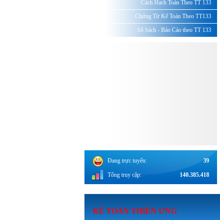
Cách Hạch Toán Theo TT 133
Chứng Từ Kế Toán Theo TT133
Sổ Sách - Báo Cáo theo TT 133
Đang trực tuyến:
39
Tổng truy cập:
140.385.418
KẾ TOÁN THI
ÊN ƯNG