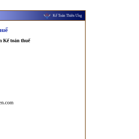
Kế Toán Thiên Ưng
huế
 Kế toán thuế
men.com