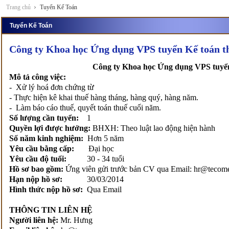
Trang chủ
Tuyển Kế Toán
Tuyển Kế Toán
Công ty Khoa học Ứng dụng VPS tuyển Kế toán t
Công ty Khoa học Ứng dụng VPS tuyển
Mô tả công việc:
- Xử lý hoá đơn chứng từ
- Thực hiện kê khai thuế hàng tháng, hàng quý, hàng năm.
- Làm báo cáo thuế, quyết toán thuế cuối năm.
Số lượng cần tuyển:
1
Quyền lợi được hưởng:
BHXH: Theo luật lao động hiện hành
Số năm kinh nghiệm:
Hơn 5 năm
Yêu cầu bằng cấp:
Đại học
Yêu cầu độ tuổi:
30 - 34 tuổi
Hồ sơ bao gồm:
Ứng viên gửi trước bản CV qua Email: hr@teco
Hạn nộp hồ sơ:
30/03/2014
Hình thức nộp hồ sơ:
Qua Email
THÔNG TIN LIÊN HỆ
Người liên hệ:
Mr. Hưng