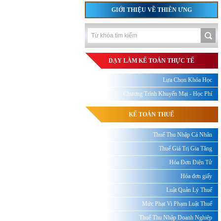
GIỚI THIỆU VỀ THIÊN ƯNG
DẠY LÀM KẾ TOÁN THỰC TẾ
Lựa Chọn Khóa Học
Chương Trình Khuyến Mại - Học Phí
KẾ TOÁN THUẾ
Thuế Thu Nhập Cá Nhân
Thuế Giá Trị Gia Tăng
Hóa Đơn Điện Tử
Hóa đơn giấy
Luật Quản Lý Thuế
Mức Phạt Vi Phạm Luật Thuế
Thuế Thu Nhập Doanh Nghiệp