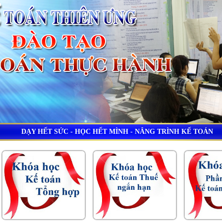
DẠY HẾT SỨC - HỌC HẾT MÌNH - NÂNG TRÌNH KẾ TOÁN