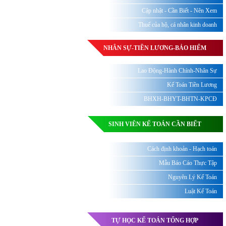
Cập nhật - Cần Biết - Nên Xem
Thuế của hộ, cá nhân kinh doanh
NHÂN SỰ-TIỀN LƯƠNG-BẢO HIỂM
Lao Động-Hành Chính-Nhân Sự
Kế Toán Tiền Lương
BHXH-BHYT-BHTN-KPCĐ
SINH VIÊN KẾ TOÁN CẦN BIẾT
Cách định khoản - Hạch toán
Mẫu Báo Cáo Thực Tập
Nguyên Lý Kế Toán
Luật Kế Toán
TỰ HỌC KẾ TOÁN TỔNG HỢP