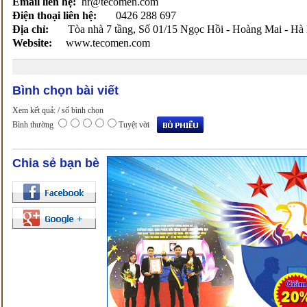
Email liên hệ:
hr@tecomen.com
Điện thoại liên hệ:
0426 288 697
Địa chỉ:
Tòa nhà 7 tầng, Số 01/15 Ngọc Hồi - Hoàng Mai - Hà
Website:
www.tecomen.com
Bình chọn bài viết
Xem kết quả:
/ số bình chọn
Bình thường
Tuyệt vời
Chia sẻ bạn bè