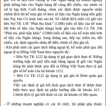
phải thông báo cho Ngân hàng để cùng đối chiếu, xác minh và
xử lý kịp thời. Cuối tháng, chưa xác định được nguyên nhân
chênh lệch thì kế toán ghi sổ theo số liệu của Ngân hàng trên giấy
báo Nợ, báo Có hoặc bản sao kê. Số chênh lệch (nếu có) ghi vào
bên Nợ TK 138 “Phải thu khác” (1388) (nếu số liệu của kế toán
lớn hơn số liệu của Ngân hàng) hoặc ghi vào bên Có TK 338
“Phải trả, phải nộp khác” (3388) (nếu số liệu của kế toán nhỏ hơn
số liệu của Ngân hàng). Sang tháng sau, tiếp tục kiểm tra, đối
chiếu, xác định nguyên nhân để điều chỉnh số liệu ghi sổ.
- Khi phát sinh các giao dịch bằng ngoại tệ, kế toán phải quy đổi
ngoại tệ ra Đồng Việt Nam theo nguyên tắc:
+ Bên Nợ TK 1122 áp dụng tỷ giá giao dịch thực tế. Riêng
trường hợp rút quỹ tiền mặt bằng ngoại tệ gửi vào Ngân
hàng thì phải được quy đổi ra Đồng Việt Nam theo tỷ giá
ghi sổ kế toán của tài khoản 1112.
+ Bên Có TK 1122 áp dụng tỷ giá ghi sổ Bình quân gia
quyền.
Việc xác định tỷ giá hối đoái giao dịch thực tế được thực
hiện theo quy định tại phần hướng dẫn tài khoản 413 -
Chênh lệch tỷ giá hối đoái và các tài khoản có liên quan.
- Ở những doanh nghiệp có các tổ chức, bộ phận phụ thuộc