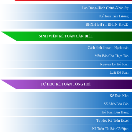
Lao Động-Hành Chính-Nhân Sự
Kế Toán Tiền Lương
BHXH-BHYT-BHTN-KPCĐ
SINH VIÊN KẾ TOÁN CẦN BIẾT
Cách định khoản - Hạch toán
Mẫu Báo Cáo Thực Tập
Nguyên Lý Kế Toán
Luật Kế Toán
TỰ HỌC KẾ TOÁN TỔNG HỢP
Kế Toán Kho
Sổ Sách-Báo Cáo
Kế Toán Bán Hàng
Tự Học Kế Toán Excel
Kế Toán Tài Sản Cố Định