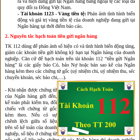
ra và hiện đang gửi tại Ngân hàng bằng ngoại tệ các loại đã
quy đổi ra Đồng Việt Nam.
- Tài khoản 1123 - Vàng tiền tệ:
Phản ánh tình hình biến
động và giá trị vàng tiền tệ của doanh nghiệp đang gửi tại
Ngân hàng tại thời điểm báo cáo.
2. Nguyên tắc hạch toán tiền gửi ngân hàng
TK 112 dùng để phản ánh số hiện có và tình hình biến động tăng,
giảm các khoản tiền gửi không kỳ hạn tại Ngân hàng của doanh
nghiệp. Căn cứ để hạch toán trên tài khoản 112 “tiền gửi Ngân
hàng” là các giấy báo Có, báo Nợ hoặc bản sao kê của Ngân
hàng kèm theo các chứng từ gốc (uỷ nhiệm chi, uỷ nhiệm thu, séc
chuyển khoản, séc bảo chi,…).
- Khi nhận được chứng từ
của Ngân hàng gửi đến,
kế toán phải kiểm tra, đối
chiếu với chứng từ gốc
kèm theo. Nếu có sự
chênh lệch giữa số liệu
trên sổ kế toán của doanh
nghiệp, số liệu ở chứng từ
gốc với số liệu trên chứng từ của Ngân hàng thì doanh nghiệp