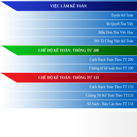
VIỆC LÀM KẾ TOÁN
Tuyển Kế Toán
Bí Quyết Xin Việc
Mẫu Đơn Xin Việc Hay
Mô Tả Công Việc Kế Toán
CHẾ ĐỘ KẾ TOÁN: THÔNG TƯ 200
Cách Hạch Toán Theo TT 200
Chứng từ kế toán theo TT 200
CHẾ ĐỘ KẾ TOÁN: THÔNG TƯ 133
Cách Hạch Toán Theo TT 133
Chứng Từ Kế Toán Theo TT133
Sổ Sách - Báo Cáo theo TT 133