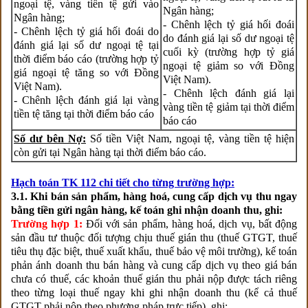
ngoại tệ, vàng tiền tệ gửi vào
Ngân hàng;
Ngân hàng;
- Chênh lệch tỷ giá hối đoái
- Chênh lệch tỷ giá hối đoái do
do đánh giá lại số dư ngoại tệ
đánh giá lại số dư ngoại tệ tại
cuối kỳ (trường hợp tỷ giá
thời điểm báo cáo (trường hợp tỷ
ngoại tệ giảm so với Đồng
giá ngoại tệ tăng so với Đồng
Việt Nam).
Việt Nam).
- Chênh lệch đánh giá lại
- Chênh lệch đánh giá lại vàng
vàng tiền tệ giảm tại thời điểm
tiền tệ tăng tại thời điểm báo cáo
báo cáo
Số dư bên Nợ:
Số tiền Việt Nam, ngoại tệ, vàng tiền tệ hiện
còn gửi tại Ngân hàng tại thời điểm báo cáo.
Hạch toán TK 112 chi tiết cho từng trường hợp:
3.1. Khi bán sản phẩm, hàng hoá, cung cấp dịch vụ thu ngay
bằng tiền gửi ngân hàng, kế toán ghi nhận doanh thu, ghi:
Trường hợp 1:
Đối với sản phẩm, hàng hoá, dịch vụ, bất động
sản đầu tư thuộc đối tượng chịu thuế gián thu (thuế GTGT, thuế
tiêu thụ đặc biệt, thuế xuất khẩu, thuế bảo vệ môi trường), kế toán
phản ánh doanh thu bán hàng và cung cấp dịch vụ theo giá bán
chưa có thuế, các khoản thuế gián thu phải nộp được tách riêng
theo từng loại thuế ngay khi ghi nhận doanh thu (kể cả thuế
GTGT phải nộp theo phương pháp trực tiếp), ghi: