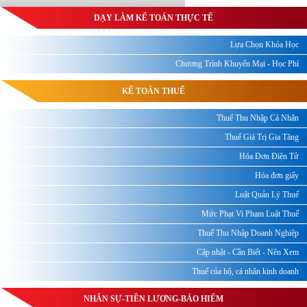
DẠY LÀM KẾ TOÁN THỰC TẾ
Lựa Chọn Khóa Học
Chương Trình Khuyến Mại - Học Phí
KẾ TOÁN THUẾ
Thuế Thu Nhập Cá Nhân
Thuế Giá Trị Gia Tăng
Hóa Đơn Điện Tử
Hóa đơn giấy
Luật Quản Lý Thuế
Mức Phạt Vi Phạm Luật Thuế
Thuế Thu Nhập Doanh Nghiệp
Cập nhật - Cần Biết - Nên Xem
Thuế của hộ, cá nhân kinh doanh
NHÂN SỰ-TIỀN LƯƠNG-BẢO HIỂM