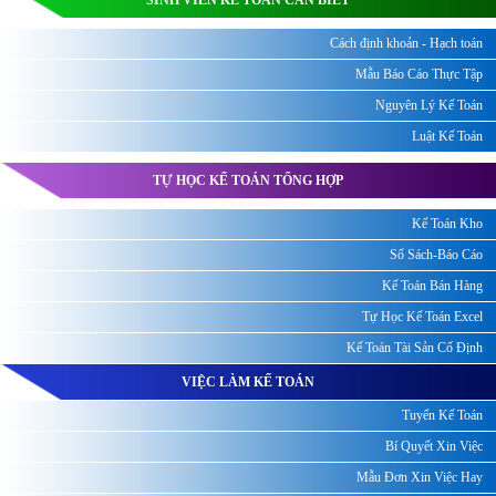
SINH VIÊN KẾ TOÁN CẦN BIẾT
Cách định khoản - Hạch toán
Mẫu Báo Cáo Thực Tập
Nguyên Lý Kế Toán
Luật Kế Toán
TỰ HỌC KẾ TOÁN TỔNG HỢP
Kế Toán Kho
Sổ Sách-Báo Cáo
Kế Toán Bán Hàng
Tự Học Kế Toán Excel
Kế Toán Tài Sản Cố Định
VIỆC LÀM KẾ TOÁN
Tuyển Kế Toán
Bí Quyết Xin Việc
Mẫu Đơn Xin Việc Hay