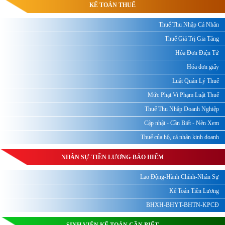
KẾ TOÁN THUẾ
Thuế Thu Nhập Cá Nhân
Thuế Giá Trị Gia Tăng
Hóa Đơn Điện Tử
Hóa đơn giấy
Luật Quản Lý Thuế
Mức Phạt Vi Phạm Luật Thuế
Thuế Thu Nhập Doanh Nghiệp
Cập nhật - Cần Biết - Nên Xem
Thuế của hộ, cá nhân kinh doanh
NHÂN SỰ-TIỀN LƯƠNG-BẢO HIỂM
Lao Động-Hành Chính-Nhân Sự
Kế Toán Tiền Lương
BHXH-BHYT-BHTN-KPCĐ