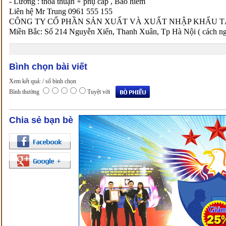
- Lương : thỏa thuận + phụ cấp , Bảo hiểm
Liên hệ Mr Trung 0961 555 155
CÔNG TY CỔ PHẦN SẢN XUẤT VÀ XUẤT NHẬP KHẨU T
Miền Bắc: Số 214 Nguyễn Xiển, Thanh Xuân, Tp Hà Nội ( cách n
Bình chọn bài viết
Xem kết quả:
/ số bình chọn
Bình thường
Tuyệt vời
Chia sẻ bạn bè