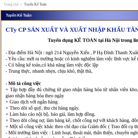
Trang chủ
Tuyển Kế Toán
Tuyển Kế Toán
CTy CP SẢN XUẤT VÀ XUẤT NHẬP KHẨU TÂN
Tuyển dụng KẾ TOÁN tại Hà Nội trong lĩ
- Địa điểm Hà Nội : ngõ 214 Nguyễn Xiển , P Hạ Đình Thanh Xuâ
- Yêu cầu: mới ra trường hoặc có kinh nghiệm làm việc lĩnh vực kế 
- Có bằng kế toán,có khả năng làm việc độc lập
- Trung thực, nhanh nhẹn, chịu khó, thật thà,
- Mô tả công việc
+ Tập hợp đầy đủ chứng từ giao nhận hàng hóa từ nhân viên kho,
giao nhận hàng hóa theo ngày
+ Giao dịch với ngân hàng
+ Theo dõi sổ quỹ, thu chi hàng ngày.
+ Làm báo cáo nội bộ, báo giá, làm hợp đồng.
+ Theo dõi công nợ, làm bảng kê, chốt công nợ với khách hàng, đô
+ Một số công việc khác theo chỉ đạo của Giám đốc ( Trao đổi cụ t
- Môi trường làm việc : Linh hoạt, thoải mái, thân thiện, chuyên ngh