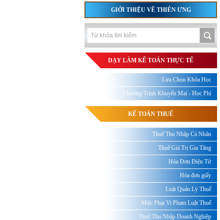
GIỚI THIỆU VỀ THIÊN ƯNG
DẠY LÀM KẾ TOÁN THỰC TẾ
Lựa Chọn Khóa Học
Chương Trình Khuyến Mại - Học Phí
KẾ TOÁN THUẾ
Thuế Thu Nhập Cá Nhân
Thuế Giá Trị Gia Tăng
Hóa Đơn Điện Tử
Hóa đơn giấy
Luật Quản Lý Thuế
Mức Phạt Vi Phạm Luật Thuế
Thuế Thu Nhập Doanh Nghiệp