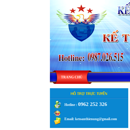
TRANG CHỦ
0962 252 326
Hotline :
.
Email: ketoanthienung@gmail.com