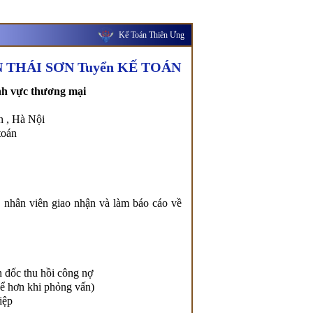
Kế Toán Thiên Ưng
 THÁI SƠN Tuyển KẾ TOÁN
nh vực thương mại
n , Hà Nội
toán
 nhân viên giao nhận và làm báo cáo về
n đốc thu hồi công nợ
hể hơn khi phỏng vấn)
iệp