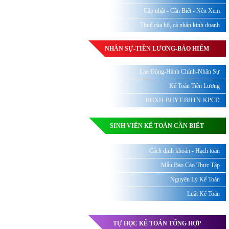
Cập nhật - Cần Biết - Nên Xem
Thuế của hộ, cá nhân kinh doanh
NHÂN SỰ-TIỀN LƯƠNG-BẢO HIỂM
Lao Động-Hành Chính-Nhân Sự
Kế Toán Tiền Lương
BHXH-BHYT-BHTN-KPCĐ
SINH VIÊN KẾ TOÁN CẦN BIẾT
Cách định khoản - Hạch toán
Mẫu Báo Cáo Thực Tập
Nguyên Lý Kế Toán
Luật Kế Toán
TỰ HỌC KẾ TOÁN TỔNG HỢP