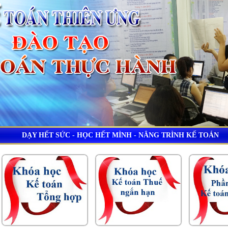
DẠY HẾT SỨC - HỌC HẾT MÌNH - NÂNG TRÌNH KẾ TOÁN