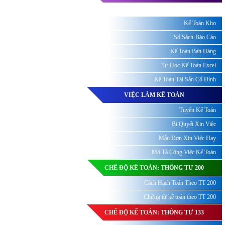
Kế Toán Kho
Sổ Sách-Báo Cáo
Kế Toán Bán Hàng
Tự Học Kế Toán Excel
Kế Toán Tài Sản Cố Định
VIỆC LÀM KẾ TOÁN
Tuyển Kế Toán
Bí Quyết Xin Việc
Mẫu Đơn Xin Việc Hay
Mô Tả Công Việc Kế Toán
CHẾ ĐỘ KẾ TOÁN: THÔNG TƯ 200
Cách Hạch Toán Theo TT 200
Chứng từ kế toán theo TT 200
CHẾ ĐỘ KẾ TOÁN: THÔNG TƯ 133