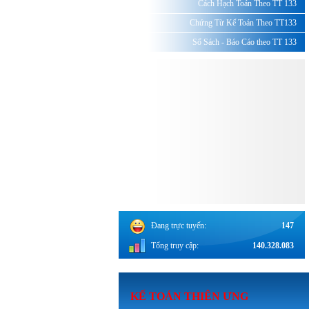
Cách Hạch Toán Theo TT 133
Chứng Từ Kế Toán Theo TT133
Sổ Sách - Báo Cáo theo TT 133
Đang trực tuyến:
147
Tổng truy cập:
140.328.083
KẾ TOÁN THI
ÊN ƯNG