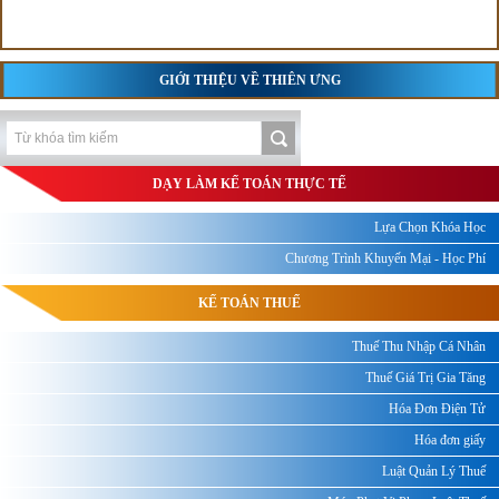
GIỚI THIỆU VỀ THIÊN ƯNG
DẠY LÀM KẾ TOÁN THỰC TẾ
Lựa Chọn Khóa Học
Chương Trình Khuyến Mại - Học Phí
KẾ TOÁN THUẾ
Thuế Thu Nhập Cá Nhân
Thuế Giá Trị Gia Tăng
Hóa Đơn Điện Tử
Hóa đơn giấy
Luật Quản Lý Thuế