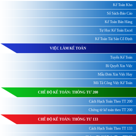
Kế Toán Kho
Sổ Sách-Báo Cáo
Kế Toán Bán Hàng
Tự Học Kế Toán Excel
Kế Toán Tài Sản Cố Định
VIỆC LÀM KẾ TOÁN
Tuyển Kế Toán
Bí Quyết Xin Việc
Mẫu Đơn Xin Việc Hay
Mô Tả Công Việc Kế Toán
CHẾ ĐỘ KẾ TOÁN: THÔNG TƯ 200
Cách Hạch Toán Theo TT 200
Chứng từ kế toán theo TT 200
CHẾ ĐỘ KẾ TOÁN: THÔNG TƯ 133
Cách Hạch Toán Theo TT 133