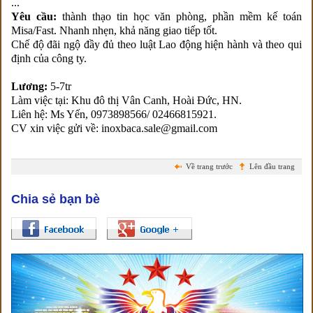
...
Yêu cầu:
thành thạo tin học văn phòng, phần mềm kế toán
Misa/Fast. Nhanh nhẹn, khả năng giao tiếp tốt.
Chế độ đãi ngộ đầy đủ theo luật Lao động hiện hành và theo qui
định của công ty.
Lương:
5-7tr
Làm việc tại: Khu đô thị Vân Canh, Hoài Đức, HN.
Liên hệ: Ms Yến, 0973898566/ 02466815921.
CV xin việc gửi về: inoxbaca.sale@gmail.com
Về trang trước
Lên đầu trang
Chia sẻ bạn bè