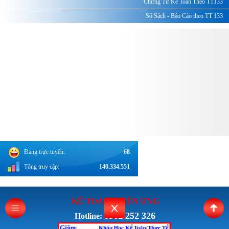
Chứng Từ Kế Toán Theo TT133
Sổ Sách - Báo Cáo theo TT 133
Đang trực tuyến:
68
Tổng truy cập:
140.334.551
KẾ TOÁN THI
ÊN ƯNG
0962 252 326
Hotline: