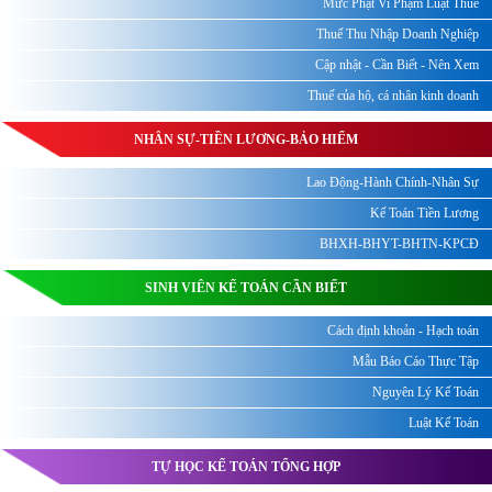
Mức Phạt Vi Phạm Luật Thuế
Thuế Thu Nhập Doanh Nghiệp
Cập nhật - Cần Biết - Nên Xem
Thuế của hộ, cá nhân kinh doanh
NHÂN SỰ-TIỀN LƯƠNG-BẢO HIỂM
Lao Động-Hành Chính-Nhân Sự
Kế Toán Tiền Lương
BHXH-BHYT-BHTN-KPCĐ
SINH VIÊN KẾ TOÁN CẦN BIẾT
Cách định khoản - Hạch toán
Mẫu Báo Cáo Thực Tập
Nguyên Lý Kế Toán
Luật Kế Toán
TỰ HỌC KẾ TOÁN TỔNG HỢP