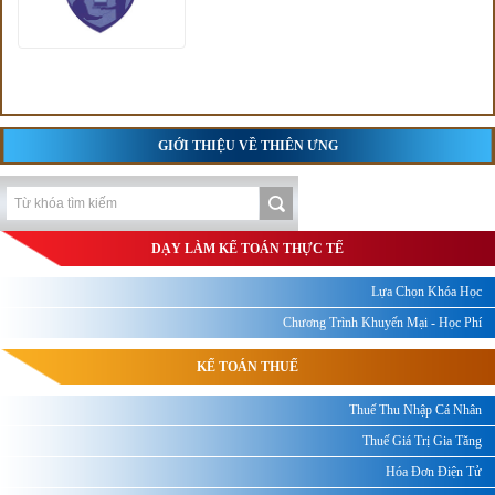
GIỚI THIỆU VỀ THIÊN ƯNG
DẠY LÀM KẾ TOÁN THỰC TẾ
Lựa Chọn Khóa Học
Chương Trình Khuyến Mại - Học Phí
KẾ TOÁN THUẾ
Thuế Thu Nhập Cá Nhân
Thuế Giá Trị Gia Tăng
Hóa Đơn Điện Tử