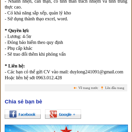
- Nhanh nhẹn, cẩn thận, có tinh thần trách nhiệm và tính trung
thực cao.
- Có khả năng sắp xếp, quản lý kho
- Sử dụng thành thạo excel, word.
* Quyền lợi:
- Lương: 4-5tr
- Đóng bảo hiểm theo quy định
- Phụ cấp khác
- Sẽ trao đổi thêm khi phỏng vấn
* Liên hệ:
- Các bạn có thể gửi CV vào mail: duylong241091@gmail.com
Hoặc liên hệ sđt 0963.012.428
Về trang trước
Lên đầu trang
Chia sẻ bạn bè