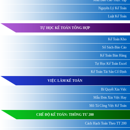
Nguyên Lý Kế Toán
Luật Kế Toán
TỰ HỌC KẾ TOÁN TỔNG HỢP
Kế Toán Kho
Sổ Sách-Báo Cáo
Kế Toán Bán Hàng
Tự Học Kế Toán Excel
Kế Toán Tài Sản Cố Định
VIỆC LÀM KẾ TOÁN
Bí Quyết Xin Việc
Mẫu Đơn Xin Việc Hay
Mô Tả Công Việc Kế Toán
CHẾ ĐỘ KẾ TOÁN: THÔNG TƯ 200
Cách Hạch Toán Theo TT 200