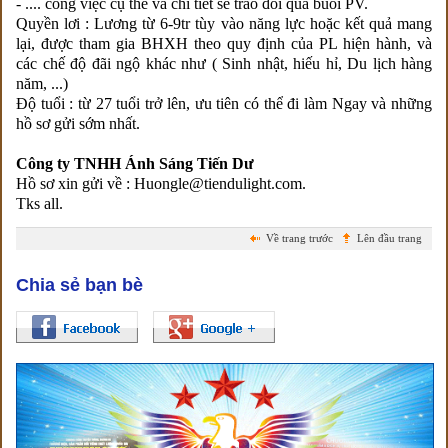
- .... công việc cụ thể và chi tiết sẽ trao đổi qua buổi PV.
Quyền lơi : Lương từ 6-9tr tùy vào năng lực hoặc kết quả mang
lại, được tham gia BHXH theo quy định của PL hiện hành, và
các chế độ đãi ngộ khác như ( Sinh nhật, hiếu hỉ, Du lịch hàng
năm, ...)
Độ tuổi : từ 27 tuổi trở lên, ưu tiên có thể đi làm Ngay và những
hồ sơ gửi sớm nhất.
Công ty TNHH Ánh Sáng Tiến Dư
Hồ sơ xin gửi về : Huongle@tiendulight.com.
Tks all.
Về trang trước
Lên đầu trang
Chia sẻ bạn bè