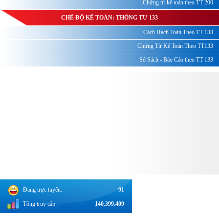
Chứng từ kế toán theo TT 200
CHẾ ĐỘ KẾ TOÁN: THÔNG TƯ 133
Cách Hạch Toán Theo TT 133
Chứng Từ Kế Toán Theo TT133
Sổ Sách - Báo Cáo theo TT 133
Đang trực tuyến:
91
Tổng truy cập:
140.399.409