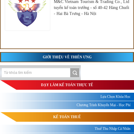
M&C Vietnam Tourism & Trading Co., Ltd
tuyển kế toán trưởng - số 40-42 Hàng Chuối
- Hai Bà Trưng - Hà Nội
GIỚI THIỆU VỀ THIÊN ƯNG
DẠY LÀM KẾ TOÁN THỰC TẾ
Lựa Chọn Khóa Học
Chương Trình Khuyến Mại - Học Phí
KẾ TOÁN THUẾ
Thuế Thu Nhập Cá Nhân