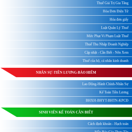
Thuế Giá Trị Gia Tăng
Hóa Đơn Điện Tử
Hóa đơn giấy
Luật Quản Lý Thuế
Mức Phạt Vi Phạm Luật Thuế
Thuế Thu Nhập Doanh Nghiệp
Cập nhật - Cần Biết - Nên Xem
Thuế của hộ, cá nhân kinh doanh
NHÂN SỰ-TIỀN LƯƠNG-BẢO HIỂM
Lao Động-Hành Chính-Nhân Sự
Kế Toán Tiền Lương
BHXH-BHYT-BHTN-KPCĐ
SINH VIÊN KẾ TOÁN CẦN BIẾT
Cách định khoản - Hạch toán
Mẫu Báo Cáo Thực Tập