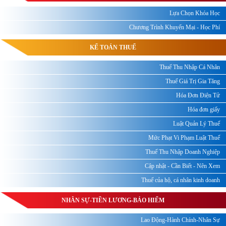
Lựa Chọn Khóa Học
Chương Trình Khuyến Mại - Học Phí
KẾ TOÁN THUẾ
Thuế Thu Nhập Cá Nhân
Thuế Giá Trị Gia Tăng
Hóa Đơn Điện Tử
Hóa đơn giấy
Luật Quản Lý Thuế
Mức Phạt Vi Phạm Luật Thuế
Thuế Thu Nhập Doanh Nghiệp
Cập nhật - Cần Biết - Nên Xem
Thuế của hộ, cá nhân kinh doanh
NHÂN SỰ-TIỀN LƯƠNG-BẢO HIỂM
Lao Động-Hành Chính-Nhân Sự