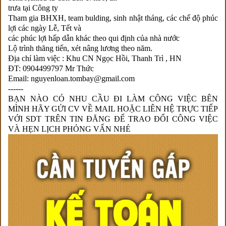
trưa tại Công ty
Tham gia BHXH, team bulding, sinh nhật tháng, các chế độ phúc
lợi các ngày Lễ, Tết và
các phúc lợi hấp dẫn khác theo qui định của nhà nước
Lộ trình thăng tiến, xét nâng lương theo năm.
Địa chỉ làm việc : Khu CN Ngọc Hồi, Thanh Trì , HN
ĐT: 0904499797 Mr Thức
Email: nguyenloan.tombay@gmail.com
------
BẠN NÀO CÓ NHU CẦU ĐI LÀM CÔNG VIỆC BÊN
MÌNH HÃY GỬI CV VỀ MAIL HOẶC LIÊN HỆ TRỰC TIẾP
VỚI SDT TRÊN TIN ĐĂNG ĐỂ TRAO ĐỔI CÔNG VIỆC
VÀ HẸN LỊCH PHỎNG VẤN NHÉ