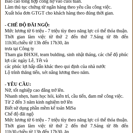
Báo cáo tổng hợp công nợ vào cuối tuần.
Làm thủ tục chứng từ ngân hàng theo yêu cầu công việc.
Xuất hóa đơn GTGT cho khách hàng theo đúng thời gian.
- CHẾ ĐỘ ĐÃI NGỘ:
Mức lương từ 6 triệu - 7 triệu tùy theo năng lực có thể thỏa thuận.
Thời gian làm việc từ thứ 2 đến thứ 7.Sáng từ 8h đến
11h30,chiều từ 13h đến 17h30, ăn
trưa tại Công ty
Tham gia BHXH, team bulding, sinh nhật tháng, các chế độ phúc
lợi các ngày Lễ, Tết và
các phúc lợi hấp dẫn khác theo qui định của nhà nước
Lộ trình thăng tiến, xét nâng lương theo năm.
- YÊU CẦU:
Nữ, tốt nghiệp cao đẳng trở lên.
Nhanh nhẹn, ham học hỏi, kiên trì, cầu tiến, đam mê công việc.
Từ 2 đến 3 năm kinh nghiệm trở lên
Biết sử dụng phần mềm kế toán MiSa
Chế độ đãi ngộ
Mức lương từ 6 triệu - 7 triệu tùy theo năng lực có thể thỏa thuận.
Thời gian làm việc từ thứ 2 đến thứ 7.Sáng từ 8h đến
11h30,chiều từ 13h đến 17h30, ăn