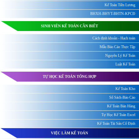
Kế Toán Tiền Lương
BHXH-BHYT-BHTN-KPCĐ
SINH VIÊN KẾ TOÁN CẦN BIẾT
Cách định khoản - Hạch toán
Mẫu Báo Cáo Thực Tập
Nguyên Lý Kế Toán
Luật Kế Toán
TỰ HỌC KẾ TOÁN TỔNG HỢP
Kế Toán Kho
Sổ Sách-Báo Cáo
Kế Toán Bán Hàng
Tự Học Kế Toán Excel
Kế Toán Tài Sản Cố Định
VIỆC LÀM KẾ TOÁN