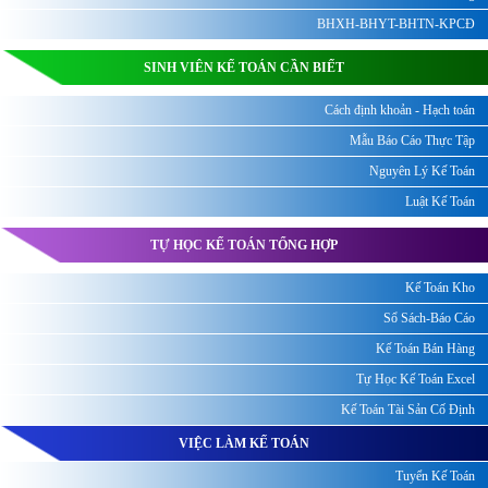
BHXH-BHYT-BHTN-KPCĐ
SINH VIÊN KẾ TOÁN CẦN BIẾT
Cách định khoản - Hạch toán
Mẫu Báo Cáo Thực Tập
Nguyên Lý Kế Toán
Luật Kế Toán
TỰ HỌC KẾ TOÁN TỔNG HỢP
Kế Toán Kho
Sổ Sách-Báo Cáo
Kế Toán Bán Hàng
Tự Học Kế Toán Excel
Kế Toán Tài Sản Cố Định
VIỆC LÀM KẾ TOÁN
Tuyển Kế Toán