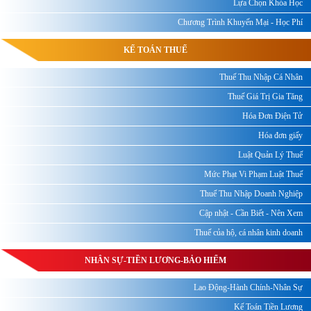
Lựa Chọn Khóa Học
Chương Trình Khuyến Mại - Học Phí
KẾ TOÁN THUẾ
Thuế Thu Nhập Cá Nhân
Thuế Giá Trị Gia Tăng
Hóa Đơn Điện Tử
Hóa đơn giấy
Luật Quản Lý Thuế
Mức Phạt Vi Phạm Luật Thuế
Thuế Thu Nhập Doanh Nghiệp
Cập nhật - Cần Biết - Nên Xem
Thuế của hộ, cá nhân kinh doanh
NHÂN SỰ-TIỀN LƯƠNG-BẢO HIỂM
Lao Động-Hành Chính-Nhân Sự
Kế Toán Tiền Lương