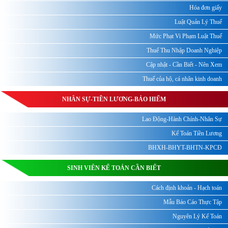
Hóa đơn giấy
Luật Quản Lý Thuế
Mức Phạt Vi Phạm Luật Thuế
Thuế Thu Nhập Doanh Nghiệp
Cập nhật - Cần Biết - Nên Xem
Thuế của hộ, cá nhân kinh doanh
NHÂN SỰ-TIỀN LƯƠNG-BẢO HIỂM
Lao Động-Hành Chính-Nhân Sự
Kế Toán Tiền Lương
BHXH-BHYT-BHTN-KPCĐ
SINH VIÊN KẾ TOÁN CẦN BIẾT
Cách định khoản - Hạch toán
Mẫu Báo Cáo Thực Tập
Nguyên Lý Kế Toán