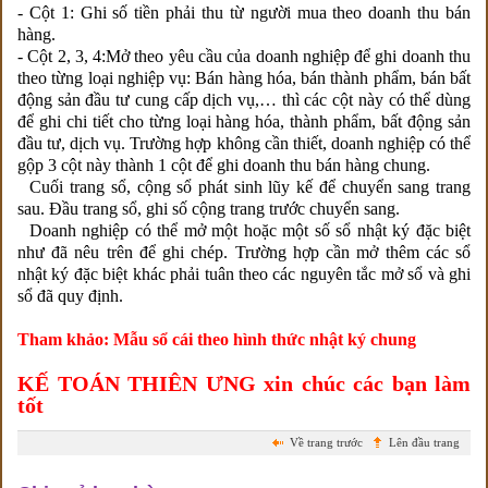
- Cột 1: Ghi số tiền phải thu từ người mua theo doanh thu bán
hàng.
- Cột 2, 3, 4:Mở theo yêu cầu của doanh nghiệp để ghi doanh thu
theo từng loại nghiệp vụ: Bán hàng hóa, bán thành phẩm, bán bất
động sản đầu tư cung cấp dịch vụ,… thì các cột này có thể dùng
để ghi chi tiết cho từng loại hàng hóa, thành phẩm, bất động sản
đầu tư, dịch vụ. Trường hợp không cần thiết, doanh nghiệp có thể
gộp 3 cột này thành 1 cột để ghi doanh thu bán hàng chung.
Cuối trang sổ, cộng sổ phát sinh lũy kế để chuyển sang trang
sau. Đầu trang sổ, ghi số cộng trang trước chuyển sang.
Doanh nghiệp có thể mở một hoặc một số sổ nhật ký đặc biệt
như đã nêu trên để ghi chép. Trường hợp cần mở thêm các sổ
nhật ký đặc biệt khác phải tuân theo các nguyên tắc mở sổ và ghi
sổ đã quy định.
Tham khảo:
Mẫu sổ cái theo hình thức nhật ký chung
KẾ TOÁN THIÊN ƯNG xin chúc các bạn làm
tốt
Về trang trước
Lên đầu trang