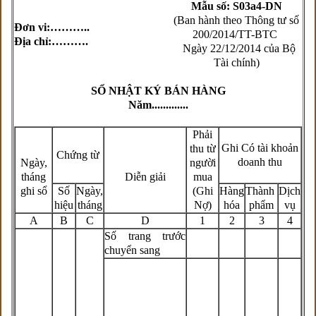
Mẫu số: S03a4-DN
(Ban hành theo Thông tư số
Đơn vi:………..
200/2014/TT-BTC
Địa chỉ:……….
Ngày 22/12/2014 của Bộ
Tài chính)
SỔ NHẬT KÝ BÁN HÀNG
Năm
.............
Phải
Ghi Có tài khoản
thu từ
Chứng từ
doanh thu
Ngày,
người
tháng
Diễn giải
mua
ghi sổ
Số
Ngày,
(Ghi
Hàng
Thành
Dịch
hiệu
tháng
Nợ)
hóa
phẩm
vụ
A
B
C
D
1
2
3
4
Số trang trước
chuyển sang