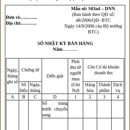
Mẫu số: S03a4 – DNN
(Ban hành theo QĐ số:
Đơn vi:………..
48/2006/QĐ- BTC
Địa chỉ:……….
Ngày 14/9/2006 của Bộ trưởng
BTC)
SỔ NHẬT KÝ BÁN HÀNG
Năm
.............
Phải
Ghi Có tài khoản
thu từ
Chứng từ
Ngày,
doanh thu
người
tháng
Diễn giải
mua
ghi sổ
Số
Ngày,
(Ghi
Hàng
Thành
Dịch
hiệu
tháng
Nợ)
hóa
phẩm
vụ
A
B
C
D
1
2
3
4
Số trang
trước chuyển
sang