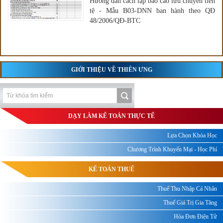
Hướng dẫn cách lập báo cáo lưu chuyển tiền
tệ - Mẫu B03-DNN ban hành theo QĐ
48/2006/QĐ-BTC
GIỚI THIỆU VỀ THIÊN ƯNG
DẠY LÀM KẾ TOÁN THỰC TẾ
Lựa Chọn Khóa Học
Chương Trình Khuyến Mại - Học Phí
KẾ TOÁN THUẾ
Thuế Thu Nhập Cá Nhân
Thuế Giá Trị Gia Tăng
Hóa Đơn Điện Tử