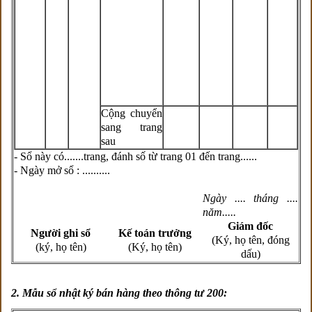
Cộng chuyển
sang trang
sau
- Sổ này có.......trang, đánh số từ trang 01 đến trang......
- Ngày mở sổ : ..........
Ngày .... tháng ....
năm.....
Giám đốc
Người ghi sổ
Kế toán trưởng
(Ký, họ tên, đóng
(ký, họ tên)
(Ký, họ tên)
dấu)
2. M
ẫu sổ nhật ký bán hàng theo thông tư 200: