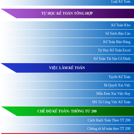
Luật Kế Toán
TỰ HỌC KẾ TOÁN TỔNG HỢP
Kế Toán Kho
Sổ Sách-Báo Cáo
Kế Toán Bán Hàng
Tự Học Kế Toán Excel
Kế Toán Tài Sản Cố Định
VIỆC LÀM KẾ TOÁN
Tuyển Kế Toán
Bí Quyết Xin Việc
Mẫu Đơn Xin Việc Hay
Mô Tả Công Việc Kế Toán
CHẾ ĐỘ KẾ TOÁN: THÔNG TƯ 200
Cách Hạch Toán Theo TT 200
Chứng từ kế toán theo TT 200