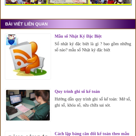
BÀI VIẾT LIÊN QUAN
Mẫu sổ Nhật Ký Đặc Biệt
Sổ nhật ký đặc biệt là gì ? bao gồm những
sổ nào? mẫu sổ Nhật ký đặc biệt
Quy trình ghi sổ kế toán
Hướng dẫn quy trình ghi sổ kế toán: Mở sổ,
ghi sổ, khóa sổ, sửa chữa sai sót.
Cách lập bảng cân đối kế toán theo mẫu