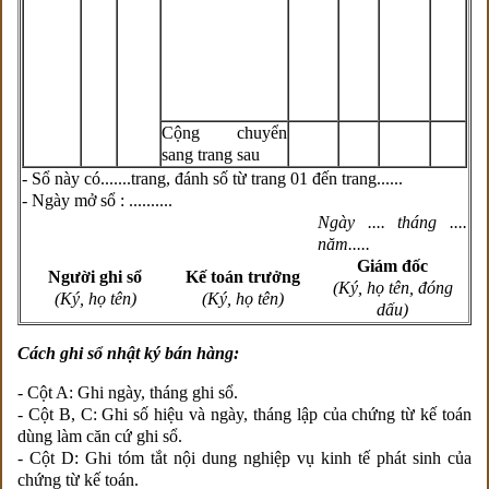
Cộng chuyển
sang trang sau
- Sổ này có.......trang, đánh số từ trang 01 đến trang......
- Ngày mở sổ : ..........
Ngày .... tháng ....
năm.....
Giám đốc
Người ghi sổ
Kế toán trưởng
(Ký, họ tên, đóng
(Ký, họ tên)
(Ký, họ tên)
dấu)
Cách ghi sổ nhật ký bán hàng:
- Cột A: Ghi ngày, tháng ghi sổ.
- Cột B, C: Ghi số hiệu và ngày, tháng lập của chứng từ kế toán
dùng làm căn cứ ghi sổ.
- Cột D: Ghi tóm tắt nội dung nghiệp vụ kinh tế phát sinh của
chứng từ kế toán.