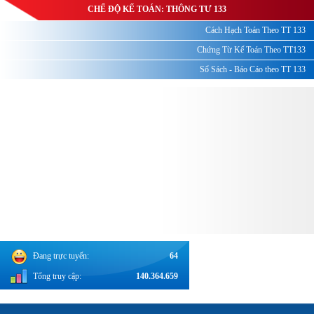
CHẾ ĐỘ KẾ TOÁN: THÔNG TƯ 133
Cách Hạch Toán Theo TT 133
Chứng Từ Kế Toán Theo TT133
Sổ Sách - Báo Cáo theo TT 133
Đang trực tuyến:
64
Tổng truy cập:
140.364.659