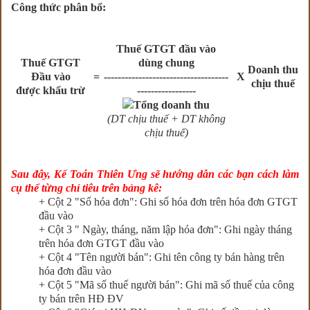
Công thức phân bổ:
Thuế GTGT đầu vào
Thuế GTGT
dùng chung
Doanh thu
Đầu vào
=
------------------------------------
X
chịu thuế
được khấu trừ
-----------------
Tổng doanh thu
(DT chịu thuế + DT không
chịu thuế)
Sau đây, Kế Toán Thiên Ưng sẽ hướng dẫn các bạn cách làm
cụ thể từng chỉ tiêu trên bảng kê:
+ Cột 2 "Số hóa đơn": Ghi số hóa đơn trên hóa đơn GTGT
đầu vào
+ Cột 3 " Ngày, tháng, năm lập hóa đơn": Ghi ngày tháng
trên hóa đơn GTGT đầu vào
+ Cột 4 "Tên người bán": Ghi tên công ty bán hàng trên
hóa đơn đầu vào
+ Cột 5 "Mã số thuế người bán": Ghi mã số thuế của công
ty bán trên HĐ ĐV