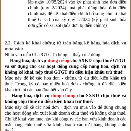
lập ngày 10/05/2024
vào kỳ phát sinh hóa đơn điều
chỉnh (quý 2/2024), mà phải dùng hóa đơn điều
chỉnh này để kê khai điều chỉnh bổ sung cho tờ khai
thuế GTGT của kỳ quý 1/2024 (kỳ phát sinh hóa
đơn gốc có sai sót (hóa đơn bị điều chỉnh))
2.2. Cách kê khai chứng từ trên bảng kê hàng hóa dịch vụ
mua vào:
Nhìn vào mẫu 01-2/GTGT chúng ta thấy có 2 dòng:
- Hàng hoá, dịch vụ
dùng riêng
cho SXKD chịu thuế GTGT
và sử dụng cho các hoạt động cung cấp hàng hoá, dịch vụ
không kê khai, nộp thuế GTGT đủ điều kiện khấu trừ thuế:
Mục này để kê các hoá đơn - chứng từ đủ điều kiện khấu trừ
thuế. Trong kỳ có bao nhiêu hoá đơn - chứng từ đủ điều kiện
khấu trừ thì các bạn đưa hết vào đây.
- Hàng hoá, dịch vụ
dùng chung
cho SXKD chịu thuế và
không chịu thuế đủ điều kiện khấu trừ thuế:
Mục này để kê các hoá đơn - dịch vụ mua vào để dung chung
cho hoạt động sản xuất kinh doanh chịu thuế và không chịu thuế.
Chỉ kê khai vào mục này khi công ty các bạn vừa kinh doanh các
mặt hàng chịu thuế vừa kinh doanh các mặt hàng không chịu
thuế.