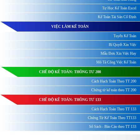
Tự Học Kế Toán Excel
Kế Toán Tài Sản Cố Định
VIỆC LÀM KẾ TOÁN
Tuyển Kế Toán
Bí Quyết Xin Việc
Mẫu Đơn Xin Việc Hay
Mô Tả Công Việc Kế Toán
CHẾ ĐỘ KẾ TOÁN: THÔNG TƯ 200
Cách Hạch Toán Theo TT 200
Chứng từ kế toán theo TT 200
CHẾ ĐỘ KẾ TOÁN: THÔNG TƯ 133
Cách Hạch Toán Theo TT 133
Chứng Từ Kế Toán Theo TT133
Sổ Sách - Báo Cáo theo TT 133