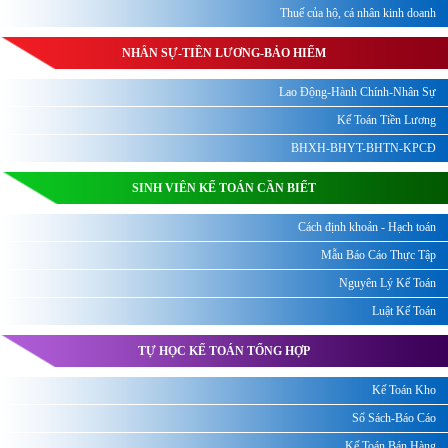
Thuế của hộ, cá nhân kinh doanh
NHÂN SỰ-TIỀN LƯƠNG-BẢO HIỂM
Lao Động-Hành Chính-Nhân Sự
Kế Toán Tiền Lương
BHXH-BHYT-BHTN-KPCĐ
SINH VIÊN KẾ TOÁN CẦN BIẾT
Cách định khoản - Hạch toán
Mẫu Báo Cáo Thực Tập
Nguyên Lý Kế Toán
Luật Kế Toán
TỰ HỌC KẾ TOÁN TỔNG HỢP
Kế Toán Kho
Sổ Sách-Báo Cáo
Kế Toán Bán Hàng