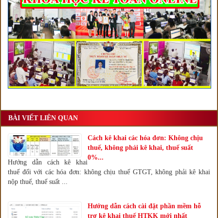
BÀI VIẾT LIÊN QUAN
Cách kê khai các hóa đơn: Không chịu
thuế, không phải kê khai, thuế suất
0%...
Hướng dẫn cách kê khai
thuế đối với các hóa đơn: không chịu thuế GTGT, không phải kê khai
nộp thuế, thuế suất ...
Hướng dẫn cách cài đặt phần mềm hỗ
trợ kê khai thuế HTKK mới nhất