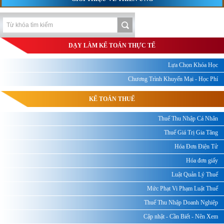
DẠY LÀM KẾ TOÁN THỰC TẾ
Lựa Chọn Khóa Học
Chương Trình Khuyến Mại - Học Phí
KẾ TOÁN THUẾ
Thuế Thu Nhập Cá Nhân
Thuế Giá Trị Gia Tăng
Hóa Đơn Điện Tử
Hóa đơn giấy
Luật Quản Lý Thuế
Mức Phạt Vi Phạm Luật Thuế
Thuế Thu Nhập Doanh Nghiệp
Cập nhật - Cần Biết - Nên Xem