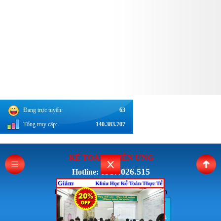
Đang trực tuyến:
63
Tổng truy cập:
140.383.707
KẾ TOÁN THI
ÊN ƯNG
0987.026.515
Hotline:
Email: Ketoanthienung6868@gmail.com