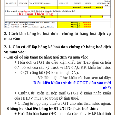
2. Cách làm bảng kê hoá đơn - chứng từ hàng hoá dịch vụ
mua vào:
2. 1. Căn cứ để lập bảng kê hoá đơn chứng từ hàng hoá dịch
vụ mua vào:
- Căn cứ để lập bảng kê h
à
ng hoá dịch vụ mua vào:
+ Hóa đơn GTGT đủ điều kiện khấu trừ (Bao gồm cả hóa
đơn bỏ sót của các kỳ trước vì DN được KK khấu trừ trước
khi CQT công bố QĐ kiểm tra tại DN).
Về điều kiện được khấu các bạn xem tại đây:
Điều kiện khấu trừ thuế GTGT đầu vào mới
nhất
+ Chứng từ, biên lai nộp thuế GTGT ở khâu nhập khẩu
của HHDV mua vào trong kỳ tính thuế.
+ Chứng từ nộp thay thuế GTGT cho nhà thầu nước ngoài.
- Không kê khai lên bảng kê 01-2/GTGT các hoá đơn:
+ Hoá đơn bán hàng (HĐ mua của các công ty kê khai tính