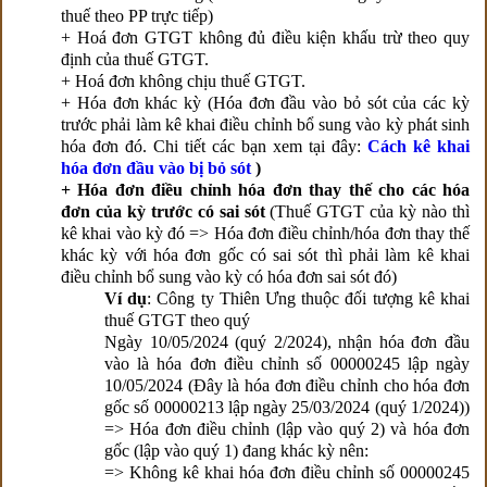
thuế theo PP trực tiếp)
+ Hoá đơn GTGT không đủ điều kiện khấu trừ theo quy
định của thuế GTGT.
+ Hoá đơn không chịu thuế GTGT.
+ Hóa đơn khác kỳ (Hóa đơn đầu vào bỏ sót của các kỳ
trước phải làm kê khai điều chỉnh bổ sung vào kỳ phát sinh
hóa đơn đó. Chi tiết các bạn xem tại đây:
Cách kê khai
hóa đơn đầu vào bị bỏ sót
)
+ Hóa đơn điều chỉnh hóa đơn thay thế cho các hóa
đơn của kỳ trước có sai sót
(Thuế GTGT của kỳ nào thì
kê khai vào kỳ đó => Hóa đơn điều chỉnh/hóa đơn thay thế
khác kỳ với hóa đơn gốc có sai sót thì phải
làm kê khai
điều chỉnh bổ sung vào kỳ có hóa đơn sai sót đó)
Ví dụ
: Công ty Thiên Ưng thuộc đối tượng kê khai
thuế GTGT theo quý
Ngày 10/05/2024 (quý 2/2024), nhận hóa đơn đầu
vào là hóa đơn điều chỉnh số 00000245 lập ngày
10/05/2024 (Đây là hóa đơn điều chỉnh cho hóa đơn
gốc số 00000213 lập ngày 25/03/2024 (quý 1/2024))
=> Hóa đơn điều chỉnh (lập vào quý 2) và hóa đơn
gốc (lập vào quý 1) đang khác kỳ nên:
=> Không kê khai hóa đơn điều chỉnh số
00000245