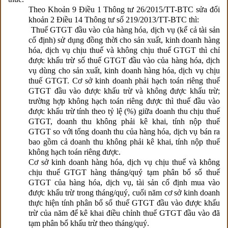
Theo Khoản 9 Điều 1 Thông tư 26/2015/TT-BTC sửa đổi
khoản 2 Điều 14 Thông tư số 219/2013/TT-BTC thì:
Thuế GTGT đầu vào của hàng hóa, dịch vụ (kể cả tài sản
cố định) sử dụng đồng thời cho sản xuất, kinh doanh hàng
hóa, dịch vụ chịu thuế và không chịu thuế GTGT thì chỉ
được khấu trừ số thuế GTGT đầu vào của hàng hóa, dịch
vụ dùng cho sản xuất, kinh doanh hàng hóa, dịch vụ chịu
thuế GTGT. Cơ sở kinh doanh phải hạch toán riêng thuế
GTGT đầu vào được khấu trừ và không được khấu trừ;
trường hợp không hạch toán riêng được thì thuế đầu vào
được khấu trừ tính theo tỷ lệ (%) giữa doanh thu chịu thuế
GTGT, doanh thu không phải kê khai, tính nộp thuế
GTGT so với tổng doanh thu của hàng hóa, dịch vụ bán ra
bao gồm cả doanh thu không phải kê khai, tính nộp thuế
không hạch toán riêng được.
Cơ sở kinh doanh hàng hóa, dịch vụ chịu thuế và không
chịu thuế GTGT hàng tháng/quý tạm phân bổ số thuế
GTGT của hàng hóa, dịch vụ, tài sản cố định mua vào
được khấu trừ trong tháng/quý, cuối năm cơ sở kinh doanh
thực hiện tính phân bổ số thuế GTGT đầu vào được khấu
trừ của năm để kê khai điều chỉnh thuế GTGT đầu vào đã
tạm phân bổ khấu trừ theo tháng/quý.