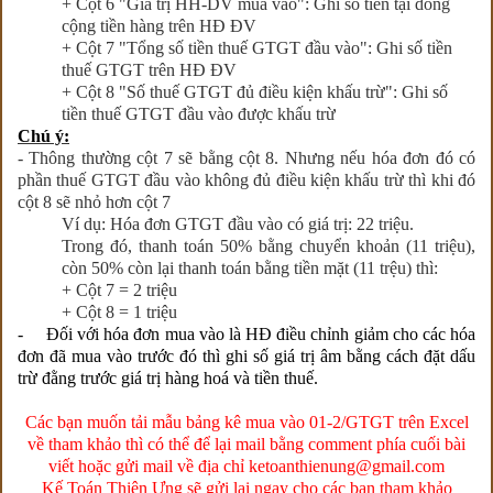
+ Cột 6 "Giá trị HH-DV mua vào": Ghi số tiền tại dòng
cộng tiền hàng trên HĐ ĐV
+ Cột 7 "Tổng số tiền thuế GTGT đầu vào": Ghi số tiền
thuế GTGT trên HĐ ĐV
+ Cột 8 "Số thuế GTGT đủ điều kiện khấu trừ": Ghi số
tiền thuế GTGT đầu vào được khấu trừ
Chú ý:
- Thông thường cột 7 sẽ bằng cột 8. Nhưng nếu hóa đơn đó có
phần thuế GTGT đầu vào không đủ điều kiện khấu trừ thì khi đó
cột 8 sẽ nhỏ hơn cột 7
Ví dụ: Hóa đơn GTGT đầu vào có giá trị: 22 triệu.
Trong đó, thanh toán 50% bằng chuyển khoản (11 triệu),
còn 50% còn lại thanh toán bằng tiền mặt (11 trệu) thì:
+ Cột 7 = 2 triệu
+ Cột 8 = 1 triệu
- Đối với hóa đơn
mua vào
là HĐ
điều chỉnh giảm cho các hóa
đơn đã mua vào trước đó thì ghi số giá trị âm bằng cách đặt dấu
trừ đằng trước giá trị hàng hoá và tiền thuế.
Các bạn muốn tải mẫu bảng kê mua vào 01-2/GTGT trên Excel
về tham khảo thì có thể để lại mail bằng comment phía cuối bài
viết hoặc gửi mail về địa chỉ ketoanthienung@gmail.com
Kế Toán Thiên Ưng sẽ gửi lại ngay cho các bạn tham khảo