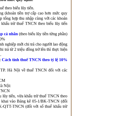
ế theo biểu lũy tiến.
ng (khoản tiền trợ cấp cao hơn mức quy
ệp tổng hợp thu nhập cùng với các khoản
ể khấu trừ thuế TNCN theo biểu lũy tiến
ập cá nhân
(theo biểu lũy tiền từng phần)
10%
nh nghiệp mới chi trả cho người lao động
 trả từ 2 triệu đồng trở lên thì thực hiện
.
y:
Cách tính thuế TNCN theo tỷ lệ 10%
TP. Hà Nội về thuế TNCN đối với các
HCM
Hà Nội:
ế TNCN
 lũy tiến, vừa khấu trừ thuế TNCN theo
 kê khai vào Bảng kê 05-1/BK-TNCN (đối
/BK-QTT-TNCN (đối với số thuế khấu trừ