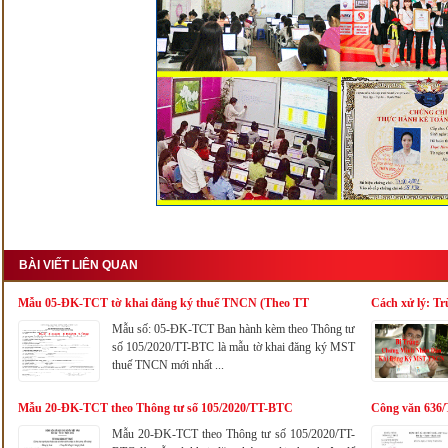
BÀI VIẾT LIÊN QUAN
Mẫu 05-ĐK-TCT tờ khai đăng ký thuế TNCN (Theo TT
Cách xử lý: T
105/2020/TT-BTC)
Mã Số Thuế T
Mẫu số: 05-ĐK-TCT Ban hành kèm theo Thông tư
số 105/2020/TT-BTC là mẫu tờ khai đăng ký MST
thuế TNCN mới nhất ...
Mẫu 20-ĐK-TCT theo Thông tư số 105/2020/TT-BTC
Công văn 636
nhập cá nhân 
Mẫu 20-ĐK-TCT theo Thông tư số 105/2020/TT-