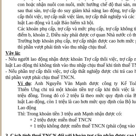
con hoặc nhận nuôi con nuôi, mức hưởng chế độ thai sản, 
sau thai sản, trợ cấp do suy giảm khả năng lao động, trợ cấp 
cấp thôi việc, trợ cấp mất việc làm, trợ cấp thất nghiệp và c
luật Lao động và Luật Bảo hiểm xã hội.
Các khoản phụ cấp, trợ cấp và mức phụ cấp, trợ cấp không t
điểm b, khoản 2, Điều này phải được cơ quan Nhà nước có t
Trường hợp khoản phụ cấp, trợ cấp nhận được cao hơn mức p
thì phần vượt phải tính vào thu nhập chịu thuế.
Vậy là:
- Nếu người lao động nhận được khoản Trợ cấp thôi việc, trợ cấp
luật Lao động thì không tính vào thu nhập chịu thuế khi tính thu
- Nếu phần trợ cấp thôi việc, trợ cấp thất nghiệp được chi trả c
thì phần vượt phải chịu thuế TNCN.
Ví dụ
: Anh Nguyễn Văn Mạnh được công ty Kế To
Thiên Ưng chi trả một khoản tiền trợ cấp khi thôi việc là
triệu đồng. Trong đó có 2 triệu là theo mức quy định của 
luật Lao động, còn 1 triệu là cao hơn mức quy định của Bộ lu
Lao động
Thì: Trong khoản tiền 3 triệu anh Mạnh nhận được có:
+ 2 triệu được miễn thuế TNCN
+ 1 triệu không được miễn thuế TNCN (phải cộng vào t
3. Cách tính thuế TNCN đối với khoản trợ cấp nhận được cao