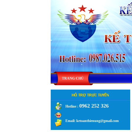
TRANG CHỦ
0962 252 326
Hotline :
.
Email: ketoanthienung@gmail.com