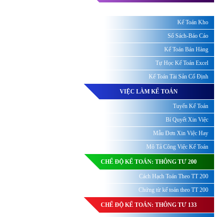
Kế Toán Kho
Sổ Sách-Báo Cáo
Kế Toán Bán Hàng
Tự Học Kế Toán Excel
Kế Toán Tài Sản Cố Định
VIỆC LÀM KẾ TOÁN
Tuyển Kế Toán
Bí Quyết Xin Việc
Mẫu Đơn Xin Việc Hay
Mô Tả Công Việc Kế Toán
CHẾ ĐỘ KẾ TOÁN: THÔNG TƯ 200
Cách Hạch Toán Theo TT 200
Chứng từ kế toán theo TT 200
CHẾ ĐỘ KẾ TOÁN: THÔNG TƯ 133