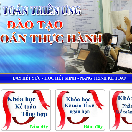
DẠY HẾT SỨC - HỌC HẾT MÌNH - NÂNG TRÌNH KẾ TOÁN