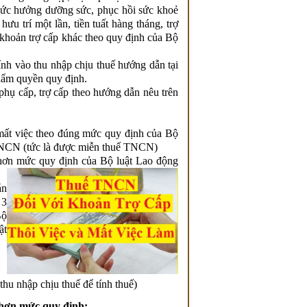
mức hưởng dưỡng sức, phục hồi sức khoẻ
hưu trí một lần, tiền tuất hàng tháng, trợ
ác khoản trợ cấp khác theo quy định của Bộ
ính vào thu nhập chịu thuế hướng dẫn tại
hẩm quyền quy định.
hụ cấp, trợ cấp theo hướng dẫn nêu trên
 mất việc theo đúng mức quy định của Bộ
ế TNCN (tức là được miễn thuế TNCN)
ao hơn mức quy định của Bộ luật Lao động
án
 3
Bộ
ật
hu nhập chịu thuế để tính thuế)
 hơn mức quy định: