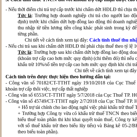
- Nếu thời điểm chi trả trợ cấp trước khi chấm dứt HĐLĐ thì chịu thu
Tức là
: Trường hợp doanh nghiệp chi trả cho người lao độ
định) trước khi chấm dứt hợp đồng lao động thì doanh nghi
thu nhập từ tiền lương tiền công khác phát sinh trong kỳ đ
từng phần.
Chi tiết về cách tính xem tại đây:
Cách tính thuế thu nh
- Nếu chi trả sau khi chấm dứt HĐLĐ thì phải chịu thuế theo tỷ lệ 
Tức là
: Trường hợp sau khi chấm dứt hợp đồng lao động doa
(khoản trợ cấp cao hơn mức quy định) (chi thêm đó) thì nếu chi
khấu trừ 10%/số tiền trợ cấp cao hơn mức quy định khi chi trả
Chi tiết về cách tính xem tại đâ
Cách tính trên được thực hiện theo hướng dẫn tại:
- Công văn số 70182/CT-TTHT ngày 19/10/2018 của Cục Thuế 
khoản trợ cấp thôi việc, trợ cấp thất nghiệp
- Công văn số 6553/CT-TTHT ngày 5/7/2018 của Cục Thuế TP. 
- Công văn số 45749/CT-TTHT ngày 2/7/2018 của Cục Thuế TP. 
+ Hỗ trợ tài chính cho lao động nghỉ việc phải khấu trừ thu
+ Trường hợp Công ty vừa có khấu trừ thuế TNCN theo biểu
biểu thuế toàn phần thi khi khai quyết toán thuế, Công ty
với số thuế khấu trừ theo biểu lũy tiến) và Bảng kê 05-2
theo biểu toàn phần).