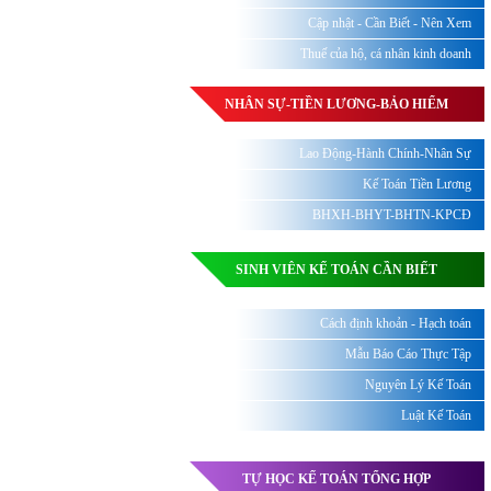
Cập nhật - Cần Biết - Nên Xem
Thuế của hộ, cá nhân kinh doanh
NHÂN SỰ-TIỀN LƯƠNG-BẢO HIỂM
Lao Động-Hành Chính-Nhân Sự
Kế Toán Tiền Lương
BHXH-BHYT-BHTN-KPCĐ
SINH VIÊN KẾ TOÁN CẦN BIẾT
Cách định khoản - Hạch toán
Mẫu Báo Cáo Thực Tập
Nguyên Lý Kế Toán
Luật Kế Toán
TỰ HỌC KẾ TOÁN TỔNG HỢP