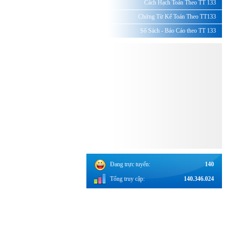
Cách Hạch Toán Theo TT 133
Chứng Từ Kế Toán Theo TT133
Sổ Sách - Báo Cáo theo TT 133
Đang trực tuyến:
140
Tổng truy cập:
140.346.024