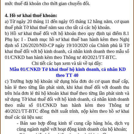
mức thuế đã khoán cho thời gian chuyển đổi.
4. Hồ sơ khai thuế khoán:
a) Từ ngày 20 tháng 11 đến ngày 05 tháng 12 hằng năm, cơ quan
thuế phát Tờ khai thuế năm sau cho tất cả các hộ khoán.
b) Hồ sơ khai thuế đối với hộ khoán theo quy định tại điểm 8.1
Phụ lục I - Danh mục hồ sơ khai thuế ban hành kèm theo Nghị
định số 126/2020/NĐ-CP ngày 19/10/2020 của Chính phủ là Tờ
khai thuế đối với hộ kinh doanh, cá nhân kinh doanh theo mẫu số
01/CNKD ban hành kèm theo Thông tư 40/2021/TT-BTC.
Chi tiết các bạn xem và tải về tại đây:
Mẫu 01/CNKD
Tờ khai thuế hộ kinh doanh, cá nhân KD
theo TT 40
c) Trường hợp hộ khoán sử dụng hóa đơn do cơ quan thuế cấp,
bán lẻ theo từng lần phát sinh, khi khai thuế đối với doanh thu
trên hóa đơn lẻ thì hộ khoán khai thuế theo từng lần phát sinh và
sử dụng Tờ khai thuế đối với hộ kinh doanh, cá nhân kinh doanh
theo mẫu số 01/CNKD ban hành kèm theo Thông tư
40/2021/TT-BTC đồng thời xuất trình, nộp kèm theo hồ sơ khai
thuế các tài liệu sau:
- Bản sao hợp đồng kinh tế cung cấp hàng hóa, dịch vụ
cùng ngành nghề với hoạt động kinh doanh của hộ khoán;