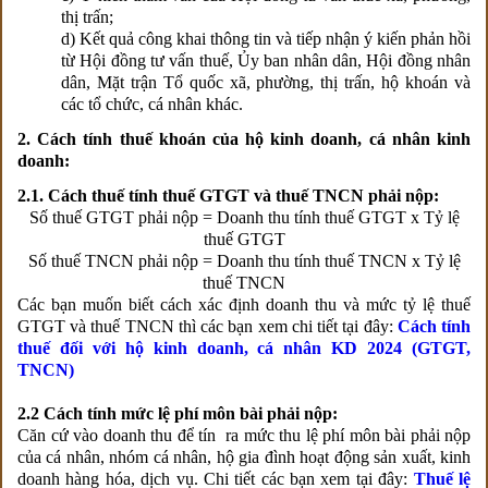
thị trấn;
d) Kết quả công khai thông tin và tiếp nhận ý kiến phản hồi
từ Hội đồng tư vấn thuế, Ủy ban nhân dân, Hội đồng nhân
dân, Mặt trận Tổ quốc xã, phường, thị trấn, hộ khoán và
các tổ chức, cá nhân khác.
2. Cách tính thuế khoán của hộ kinh doanh, cá nhân kinh
doanh:
2.1. Cách thuế tính thuế GTGT và thuế TNCN phải nộp:
Số thuế GTGT phải nộp = Doanh thu tính thuế GTGT x Tỷ lệ
thuế GTGT
Số thuế TNCN phải nộp = Doanh thu tính thuế TNCN x Tỷ lệ
thuế TNCN
Các bạn muốn biết cách xác định doanh thu và mức tỷ lệ thuế
GTGT và thuế TNCN thì các bạn xem chi tiết tại đây:
Cách tính
thuế đối với hộ kinh doanh, cá nhân KD 2024 (GTGT,
TNCN)
2.2 Cách tính mức lệ phí môn bài phải nộp:
Căn cứ vào doanh thu để tín ra mức thu lệ phí môn bài phải nộp
của cá nhân, nhóm cá nhân, hộ gia đình hoạt động sản xuất, kinh
doanh hàng hóa, dịch vụ. Chi tiết các bạn xem tại đây:
Thuế lệ