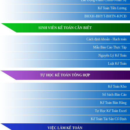
Lao Động-Hành Chính-Nhân Sự
Kế Toán Tiền Lương
BHXH-BHYT-BHTN-KPCĐ
SINH VIÊN KẾ TOÁN CẦN BIẾT
Cách định khoản - Hạch toán
Mẫu Báo Cáo Thực Tập
Nguyên Lý Kế Toán
Luật Kế Toán
TỰ HỌC KẾ TOÁN TỔNG HỢP
Kế Toán Kho
Sổ Sách-Báo Cáo
Kế Toán Bán Hàng
Tự Học Kế Toán Excel
Kế Toán Tài Sản Cố Định
VIỆC LÀM KẾ TOÁN