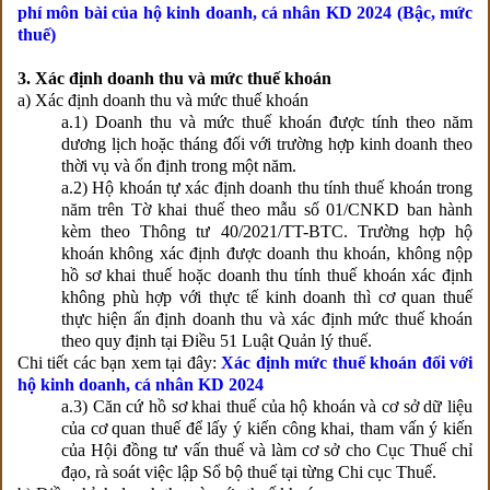
phí môn bài của hộ kinh doanh, cá nhân KD 2024 (Bậc, mức
thuế)
3. Xác định doanh thu và mức thuế khoán
a) Xác định doanh thu và mức thuế khoán
a.1) Doanh thu và mức thuế khoán được tính theo năm
dương lịch hoặc tháng đối với trường hợp kinh doanh theo
thời vụ và ổn định trong một năm.
a.2) Hộ khoán tự xác định doanh thu tính thuế khoán trong
năm trên Tờ khai thuế theo mẫu số 01/CNKD ban hành
kèm theo Thông tư 40/2021/TT-BTC. Trường hợp hộ
khoán không xác định được doanh thu khoán, không nộp
hồ sơ khai thuế hoặc doanh thu tính thuế khoán xác định
không phù hợp với thực tế kinh doanh thì cơ quan thuế
thực hiện ấn định doanh thu và xác định mức thuế khoán
theo quy định tại Điều 51 Luật Quản lý thuế.
Chi tiết các bạn xem tại đây:
Xác định mức thuế khoán đối với
hộ kinh doanh, cá nhân KD 2024
a.3) Căn cứ hồ sơ khai thuế của hộ khoán và cơ sở dữ liệu
của cơ quan thuế để lấy ý kiến công khai, tham vấn ý kiến
của Hội đồng tư vấn thuế và làm cơ sở cho Cục Thuế chỉ
đạo, rà soát việc lập Sổ bộ thuế tại từng Chi cục Thuế.