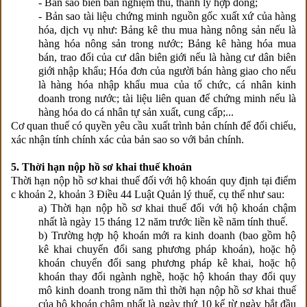
- Bản sao biên bản nghiệm thu, thanh lý hợp đồng;
- Bản sao tài liệu chứng minh nguồn gốc xuất xứ của hàng
hóa, dịch vụ như: Bảng kê thu mua hàng nông sản nếu là
hàng hóa nông sản trong nước; Bảng kê hàng hóa mua
bán, trao đổi của cư dân biên giới nếu là hàng cư dân biên
giới nhập khẩu; Hóa đơn của người bán hàng giao cho nếu
là hàng hóa nhập khẩu mua của tổ chức, cá nhân kinh
doanh trong nước; tài liệu liên quan để chứng minh nếu là
hàng hóa do cá nhân tự sản xuất, cung cấp;...
Cơ quan thuế có quyền yêu cầu xuất trình bản chính để đối chiếu,
xác nhận tính chính xác của bản sao so với bản chính.
5. Thời hạn nộp hồ sơ khai thuế khoán
Thời hạn nộp hồ sơ khai thuế đối với hộ khoán quy định tại điểm
c khoản 2, khoản 3 Điều 44 Luật Quản lý thuế, cụ thể như sau:
a) Thời hạn nộp hồ sơ khai thuế đối với hộ khoán chậm
nhất là ngày 15 tháng 12 năm trước liền kề năm tính thuế.
b) Trường hợp hộ khoán mới ra kinh doanh (bao gồm hộ
kê khai chuyển đổi sang phương pháp khoán), hoặc hộ
khoán chuyển đổi sang phương pháp kê khai, hoặc hộ
khoán thay đổi ngành nghề, hoặc hộ khoán thay đổi quy
mô kinh doanh trong năm thì thời hạn nộp hồ sơ khai thuế
của hộ khoán chậm nhất là ngày thứ 10 kể từ ngày bắt đầu