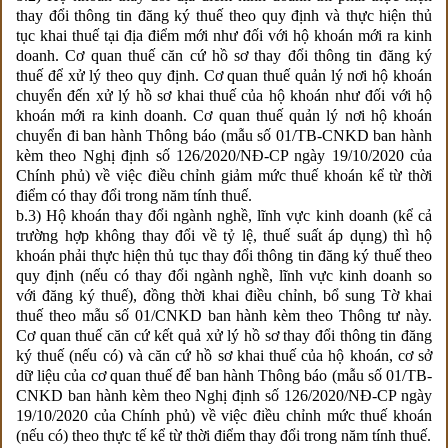
thay đổi thông tin đăng ký thuế theo quy định và thực hiện thủ
tục khai thuế tại địa điểm mới như đối với hộ khoán mới ra kinh
doanh. Cơ quan thuế căn cứ hồ sơ thay đổi thông tin đăng ký
thuế để xử lý theo quy định. Cơ quan thuế quản lý nơi hộ khoán
chuyển đến xử lý hồ sơ khai thuế của hộ khoán như đối với hộ
khoán mới ra kinh doanh. Cơ quan thuế quản lý nơi hộ khoán
chuyển đi ban hành Thông báo (mẫu số 01/TB-CNKD ban hành
kèm theo Nghị định số 126/2020/NĐ-CP ngày 19/10/2020 của
Chính phủ) về việc điều chỉnh giảm mức thuế khoán kể từ thời
điểm có thay đổi trong năm tính thuế.
b.3) Hộ khoán thay đổi ngành nghề, lĩnh vực kinh doanh (kể cả
trường hợp không thay đổi về tỷ lệ, thuế suất áp dụng) thì hộ
khoán phải thực hiện thủ tục thay đổi thông tin đăng ký thuế theo
quy định (nếu có thay đổi ngành nghề, lĩnh vực kinh doanh so
với đăng ký thuế), đồng thời khai điều chỉnh, bổ sung Tờ khai
thuế theo mẫu số 01/CNKD ban hành kèm theo Thông tư này.
Cơ quan thuế căn cứ kết quả xử lý hồ sơ thay đổi thông tin đăng
ký thuế (nếu có) và căn cứ hồ sơ khai thuế của hộ khoán, cơ sở
dữ liệu của cơ quan thuế để ban hành Thông báo (mẫu số 01/TB-
CNKD ban hành kèm theo Nghị định số 126/2020/NĐ-CP ngày
19/10/2020 của Chính phủ) về việc điều chỉnh mức thuế khoán
(nếu có) theo thực tế kể từ thời điểm thay đổi trong năm tính thuế.