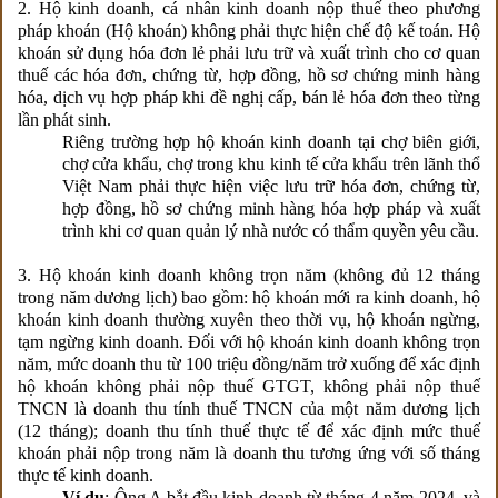
2. Hộ kinh doanh, cá nhân kinh doanh nộp thuế theo phương
pháp khoán (Hộ khoán) không phải thực hiện chế độ kế toán. Hộ
khoán sử dụng hóa đơn lẻ phải lưu trữ và xuất trình cho cơ quan
thuế các hóa đơn, chứng từ, hợp đồng, hồ sơ chứng minh hàng
hóa, dịch vụ hợp pháp khi đề nghị cấp, bán lẻ hóa đơn theo từng
lần phát sinh.
Riêng trường hợp hộ khoán kinh doanh tại chợ biên giới,
chợ cửa khẩu, chợ trong khu kinh tế cửa khẩu trên lãnh thổ
Việt Nam phải thực hiện việc lưu trữ hóa đơn, chứng từ,
hợp đồng, hồ sơ chứng minh hàng hóa hợp pháp và xuất
trình khi cơ quan quản lý nhà nước có thẩm quyền yêu cầu.
3. Hộ khoán kinh doanh không trọn năm (không đủ 12 tháng
trong năm dương lịch) bao gồm: hộ khoán mới ra kinh doanh, hộ
khoán kinh doanh thường xuyên theo thời vụ, hộ khoán ngừng,
tạm ngừng kinh doanh. Đối với hộ khoán kinh doanh không trọn
năm, mức doanh thu từ 100 triệu đồng/năm trở xuống để xác định
hộ khoán không phải nộp thuế GTGT, không phải nộp thuế
TNCN là doanh thu tính thuế TNCN của một năm dương lịch
(12 tháng); doanh thu tính thuế thực tế để xác định mức thuế
khoán phải nộp trong năm là doanh thu tương ứng với số tháng
thực tế kinh doanh.
Ví dụ
: Ông A bắt đầu kinh doanh từ tháng 4 năm 2024, và