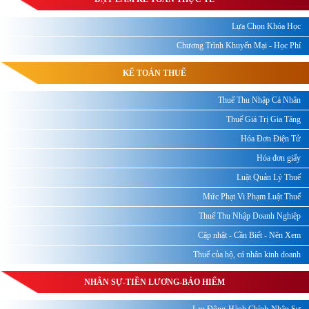
Lựa Chọn Khóa Học
Chương Trình Khuyến Mại - Học Phí
KẾ TOÁN THUẾ
Thuế Thu Nhập Cá Nhân
Thuế Giá Trị Gia Tăng
Hóa Đơn Điện Tử
Hóa đơn giấy
Luật Quản Lý Thuế
Mức Phạt Vi Phạm Luật Thuế
Thuế Thu Nhập Doanh Nghiệp
Cập nhật - Cần Biết - Nên Xem
Thuế của hộ, cá nhân kinh doanh
NHÂN SỰ-TIỀN LƯƠNG-BẢO HIỂM