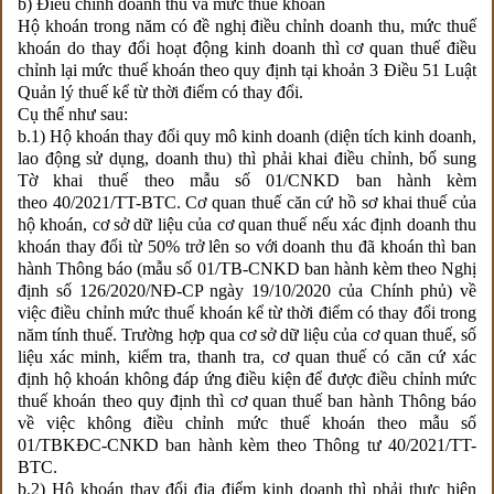
b) Điều chỉnh doanh thu và mức thuế khoán
Hộ khoán trong năm có đề nghị điều chỉnh doanh thu, mức thuế
khoán do thay đổi hoạt động kinh doanh thì cơ quan thuế điều
chỉnh lại mức thuế khoán theo quy định tại khoản 3 Điều 51 Luật
Quản lý thuế kể từ thời điểm có thay đổi.
Cụ thể như sau:
b.1) Hộ khoán thay đổi quy mô kinh doanh (diện tích kinh doanh,
lao động sử dụng, doanh thu) thì phải khai điều chỉnh, bổ sung
Tờ khai thuế theo mẫu số 01/CNKD ban hành kèm
theo
40/2021/TT-BTC
. Cơ quan thuế căn cứ hồ sơ khai thuế của
hộ khoán, cơ sở dữ liệu của cơ quan thuế nếu xác định doanh thu
khoán thay đổi từ 50% trở lên so với doanh thu đã khoán thì ban
hành Thông báo (mẫu số 01/TB-CNKD ban hành kèm theo Nghị
định số 126/2020/NĐ-CP ngày 19/10/2020 của Chính phủ) về
việc điều chỉnh mức thuế khoán kể từ thời điểm có thay đổi trong
năm tính thuế. Trường hợp qua cơ sở dữ liệu của cơ quan thuế, số
liệu xác minh, kiểm tra, thanh tra, cơ quan thuế có căn cứ xác
định hộ khoán không đáp ứng điều kiện để được điều chỉnh mức
thuế khoán theo quy định thì cơ quan thuế ban hành Thông báo
về việc không điều chỉnh mức thuế khoán theo mẫu số
01/TBKĐC-CNKD ban hành kèm theo Thông tư 40/2021/TT-
BTC.
b.2) Hộ khoán thay đổi địa điểm kinh doanh thì phải thực hiện