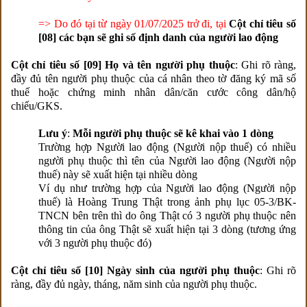
=> Do đó tại từ ngày 01/07/2025 trở đi, tại
Cột chỉ tiêu số
[08] các bạn sẽ ghi số định danh của người lao động
Cột chỉ tiêu số [09] Họ và tên người phụ thuộc
: Ghi rõ ràng,
đầy đủ tên người phụ thuộc của cá nhân theo tờ đăng ký mã số
thuế hoặc chứng minh nhân dân/căn cước công dân/hộ
chiếu/GKS.
Lưu ý
:
Mỗi người phụ thuộc sẽ kê khai vào 1 dòng
Trường hợp Người lao động (Người nộp thuế) có nhiều
người phụ thuộc thì tên của
Người lao động (Người nộp
thuế) này sẽ xuất hiện tại nhiều dòng
Ví dụ như trường hợp của
Người lao động (Người nộp
thuế) là Hoàng Trung Thật trong ảnh phụ lục 05-3/BK-
TNCN bên trên thì do ông Thật có 3 người phụ thuộc nên
thông tin của ông Thật sẽ xuất hiện tại 3 dòng (tương ứng
với 3 người phụ thuộc đó)
Cột chỉ tiêu số [10] Ngày sinh của người phụ thuộc
: Ghi rõ
ràng, đầy đủ ngày, tháng, năm sinh của người phụ thuộc.