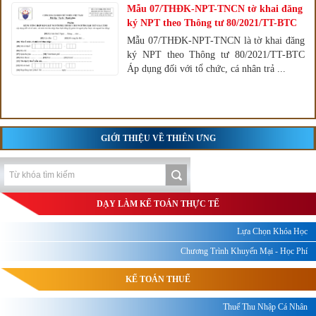
Mẫu 07/THĐK-NPT-TNCN tờ khai đăng
ký NPT theo Thông tư 80/2021/TT-BTC
Mẫu 07/THĐK-NPT-TNCN là tờ khai đăng
ký NPT theo Thông tư 80/2021/TT-BTC
Áp dụng đối với tổ chức, cá nhân trả ...
GIỚI THIỆU VỀ THIÊN ƯNG
DẠY LÀM KẾ TOÁN THỰC TẾ
Lựa Chọn Khóa Học
Chương Trình Khuyến Mại - Học Phí
KẾ TOÁN THUẾ
Thuế Thu Nhập Cá Nhân