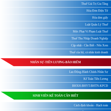
Thuế Giá Trị Gia Tăng
Hóa Đơn Điện Tử
Hóa đơn giấy
Luật Quản Lý Thuế
Mức Phạt Vi Phạm Luật Thuế
Thuế Thu Nhập Doanh Nghiệp
Cập nhật - Cần Biết - Nên Xem
Thuế của hộ, cá nhân kinh doanh
NHÂN SỰ-TIỀN LƯƠNG-BẢO HIỂM
Lao Động-Hành Chính-Nhân Sự
Kế Toán Tiền Lương
BHXH-BHYT-BHTN-KPCĐ
SINH VIÊN KẾ TOÁN CẦN BIẾT
Cách định khoản - Hạch toán