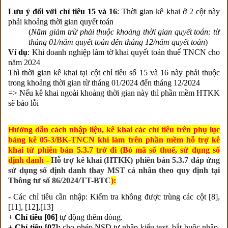
Lưu ý đối với chỉ tiêu 15 và 16
: Thời gian kê khai ở 2 cột này
phải khoảng thời gian quyết toán
(
Năm giảm trừ phải thuộc khoảng thời gian quyết toán: từ
tháng 01/năm quyết toán đến tháng 12/năm quyết toán
)
Ví dụ
: Khi doanh nghiệp làm tờ khai quyết toán thuế TNCN cho
năm 2024
Thì thời gian kê khai tại cột chỉ tiêu số 15 và 16 này phải thuộc
trong khoảng thời gian từ tháng 01/2024 đến tháng 12/2024
=> Nếu kê khai ngoài khoảng thời gian này thì phần mềm HTKK
sẽ báo lỗi
Hướng dẫn cách nhập liệu, kê khai các chỉ tiêu trên phụ lục
bảng kê 05-3/BK-TNCN khi làm trên phần mềm hỗ trợ kê
khai từ phiên bản 5.3.7 trở đi (Bỏ mã số thuế, sử dụng số
định danh -
Hỗ trợ kê khai (HTKK) phiên bản 5.3.7 đáp ứng
sử dụng số định danh thay MST cá nhân theo quy định tại
Thông tư số 86/2024/TT-BTC
):
- Các chỉ tiêu cần nhập: Kiểm tra không được trùng các cột [8],
[11], [12],[13]
+
Chỉ tiêu [06]
tự động thêm dòng.
+
Chỉ tiêu [07]:
cho phép NSD tự nhập kiểu text, bắt buộc nhập,