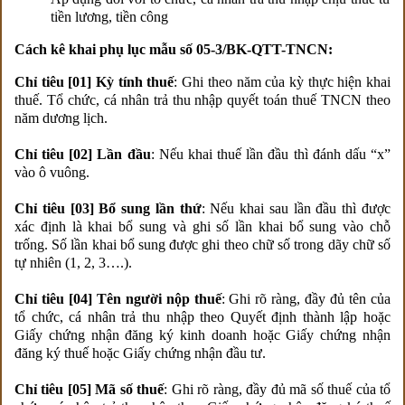
tiền lương, tiền công
Cách kê khai phụ lục mẫu số 05-3/BK-QTT-TNCN:
Chỉ tiêu [01] Kỳ tính thuế
: Ghi theo năm của kỳ thực hiện khai
thuế. Tổ chức, cá nhân trả thu nhập quyết toán thuế TNCN theo
năm dương lịch.
Chỉ tiêu [02] Lần đầu
: Nếu khai thuế lần đầu thì đánh dấu “x”
vào ô vuông.
Chỉ tiêu [03] Bổ sung lần thứ
: Nếu khai sau lần đầu thì được
xác định là khai bổ sung và ghi số lần khai bổ sung vào chỗ
trống. Số lần khai bổ sung được ghi theo chữ số trong dãy chữ số
tự nhiên (1, 2, 3….).
Chỉ tiêu [04] Tên người nộp thuế
: Ghi rõ ràng, đầy đủ tên của
tổ chức, cá nhân trả thu nhập theo Quyết định thành lập hoặc
Giấy chứng nhận đăng ký kinh doanh hoặc Giấy chứng nhận
đăng ký thuế hoặc Giấy chứng nhận đầu tư.
Chỉ tiêu [05] Mã số thuế
: Ghi rõ ràng, đầy đủ mã số thuế của tổ