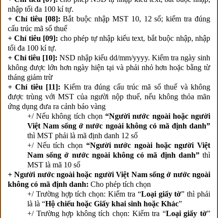
nhập tối đa 100 kí tự.
+ Chỉ tiêu [08]:
Bắt buộc nhập MST 10, 12 số; kiểm tra đúng
cấu trúc mã số thuế
+ Chỉ tiêu [09]:
cho phép tự nhập kiểu text, bắt buộc nhập, nhập
tối đa 100 kí tự.
+ Chỉ tiêu [10]:
NSD nhập kiểu dd/mm/yyyy. Kiểm tra ngày sinh
không được lớn hơn ngày hiện tại và phải nhỏ hơn hoặc bằng từ
tháng giảm trừ
+ Chỉ tiêu [11]:
Kiểm tra đúng cấu trúc mã số thuế và không
được trùng với MST của người nộp thuế, nếu không thỏa mãn
ứng dụng đưa ra cảnh báo vàng
+/ Nếu không tích chọn
“Người nước ngoài hoặc người
Việt Nam sống ở nước ngoài không có mã định danh”
thì MST phải là mã định danh 12 số
+/ Nếu tích chọn
“Người nước ngoài hoặc người Việt
Nam sống ở nước ngoài không có mã định danh”
thì
MST là mã 10 số
+ Người nước ngoài hoặc người Việt Nam sống ở nước ngoài
không có mã định danh:
Cho phép tích chọn
+/ Trường hợp tích chọn: Kiểm tra “
Loại giấy tờ
” thì phải
là là “
Hộ chiếu hoặc Giấy khai sinh hoặc Khác
”
+/ Trường hợp không tích chọn: Kiểm tra “
Loại giấy tờ
”