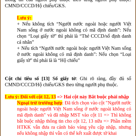
CMND/CCCD/Hộ chiếu/GKS.
Lưu ý:
+ Nếu không tích “Người nước ngoài hoặc người Việt
Nam sống ở nước ngoài không có mã định danh”: Nếu
chọn “Loại giấy tờ” thì phải là “Thẻ CCCD/số định danh
cá nhân”
+ Nếu tích “Người nước ngoài hoặc người Việt Nam sống
ở nước ngoài không có mã định danh”: Nếu chọn “Loại
giấy tờ” thì phải là là “Hộ chiếu”
Cột chỉ tiêu số [13] Số giấy tờ
: Ghi rõ ràng, đầy đủ số
CMND/CCCD/Hộ chiếu/GKS theo từng người phụ thuộc.
Lưu ý: Đối với cột 12, 13
=> Hai cột này Băt buộc phải nhập
Ngoại trừ trường hợp
: Đã tích chọn vào cột "Người nước
ngoài hoặc người Việt Nam sống ở nước ngoài không có
mã định danh" và đã nhập MST vào cột 11 => Thì không
bắt buộc nhập thông tin cho cột 12, 13 nữa => Phần mềm
HTKK vẫn đưa ra cảnh báo vàng yêu cập nhập, nhưng
nếu không nhập thì vẫn có thể kết xuất được tờ khai