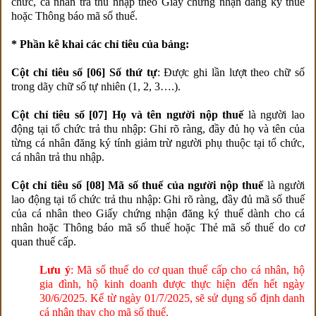
chức, cá nhân trả thu nhập theo Giấy chứng nhận đăng ký thuế
hoặc Thông báo mã số thuế.
* Phần kê khai các chỉ tiêu của bảng:
Cột chỉ tiêu số [06] Số thứ tự
: Được ghi lần lượt theo chữ số
trong dãy chữ số tự nhiên (1, 2, 3….).
Cột chỉ tiêu số [07] Họ và tên người nộp thuế
là người lao
động tại tổ chức trả thu nhập: Ghi rõ ràng, đầy đủ họ và tên của
từng cá nhân đăng ký tính giảm trừ người phụ thuộc tại tổ chức,
cá nhân trả thu nhập.
Cột chỉ tiêu số [08] Mã số thuế của người nộp thuế
là người
lao động tại tổ chức trả thu nhập: Ghi rõ ràng, đầy đủ mã số thuế
của cá nhân theo Giấy chứng nhận đăng ký thuế dành cho cá
nhân hoặc Thông báo mã số thuế hoặc Thẻ mã số thuế do cơ
quan thuế cấp.
Lưu ý
: Mã số thuế do cơ quan thuế cấp cho cá nhân, hộ
gia đình, hộ kinh doanh được thực hiện đến hết ngày
30/6/2025. Kể từ ngày 01/7/2025, sẽ sử dụng số định danh
cá nhân thay cho mã số thuế.