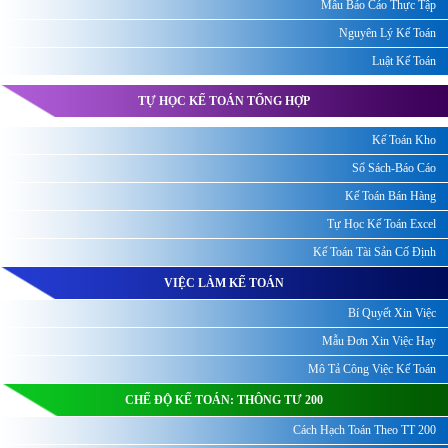
Mẫu Báo Cáo Thực Tập
Nguyên Lý Kế Toán
Luật Kế Toán
TỰ HỌC KẾ TOÁN TỔNG HỢP
Kế Toán Kho
Sổ Sách-Báo Cáo
Kế Toán Bán Hàng
Tự Học Kế Toán Excel
Kế Toán Tài Sản Cố Định
VIỆC LÀM KẾ TOÁN
Bí Quyết Xin Việc
Mẫu Đơn Xin Việc Hay
Mô Tả Công Việc Kế Toán
CHẾ ĐỘ KẾ TOÁN: THÔNG TƯ 200
Cách Hạch Toán Theo TT 200