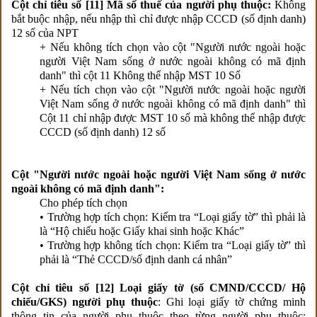
Cột chỉ tiêu số [11] Mã số thuế của người phụ thuộc:
Không
bắt buộc nhập, nếu nhập thì chỉ được nhập CCCD (số định danh)
12 số của NPT
+ Nếu không tích chọn vào cột "Người nước ngoài hoặc
người Việt Nam sống ở nước ngoài không có mã định
danh" thì cột 11 Không thể nhập MST 10 Số
+ Nếu tích chọn vào cột "Người nước ngoài hoặc người
Việt Nam sống ở nước ngoài không có mã định danh" thì
Cột 11 chỉ nhập được MST 10 số mà không thể nhập được
CCCD (số định danh) 12 số
Cột "Người nước ngoài hoặc người Việt Nam sống ở nước
ngoài không có mã định danh":
Cho phép tích chọn
• Trường hợp tích chọn: Kiểm tra “Loại giấy tờ” thì phải là
là “Hộ chiếu hoặc Giấy khai sinh hoặc Khác”
• Trường hợp không tích chọn: Kiểm tra “Loại giấy tờ” thì
phải là “Thẻ CCCD/số định danh cá nhân”
Cột chỉ tiêu số [12] Loại giấy tờ (số CMND/CCCD/ Hộ
chiếu/GKS) người phụ thuộc
: Ghi loại giấy tờ chứng minh
thông tin của người phụ thuộc theo từng người phụ thuộc: