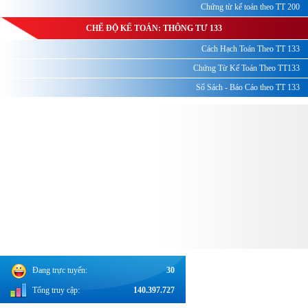
Chứng từ kế toán theo TT 200
CHẾ ĐỘ KẾ TOÁN: THÔNG TƯ 133
Cách Hạch Toán Theo TT 133
Chứng Từ Kế Toán Theo TT133
Sổ Sách - Báo Cáo theo TT 133
Đang trực tuyến:
30
Tổng truy cập:
140.397.727