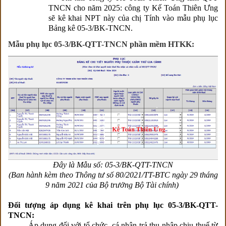
TNCN cho năm 2025: công ty Kế Toán Thiên Ưng
sẽ kê khai NPT này của chị
Tính
vào mẫu phụ lục
Bảng kê 05-3/BK-TNCN.
Mẫu phụ lục 05-3/BK-QTT-TNCN phần mềm HTKK:
Đây là Mẫu số: 05-3/BK-QTT-TNCN
(Ban hành kèm theo Thông tư số 80/2021/TT-BTC ngày 29 tháng
9 năm 2021 của Bộ trưởng Bộ Tài chính)
Đối tượng áp dụng kê khai trên phụ lục 05-3/BK-QTT-
TNCN:
Áp dụng đối với tổ chức, cá nhân trả thu nhập chịu thuế từ