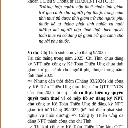
khoản 1 Điều 9 Thông tư 111/2013/TT-BTC là:
Trường hợp người nộp thuế chưa tính giảm
trừ gia cảnh cho người phụ thuộc trong năm
tính thuế thì được tính giảm trừ cho người phụ
thuộc kể từ tháng phát sinh nghĩa vụ nuôi
dưỡng khi người nộp thuế thực hiện quyết
toán thuế và có đăng ký giảm trừ gia cảnh cho
người phụ thuộc.
Ví dụ
: Chị Tính sinh con vào tháng 9/2025
Tại các tháng trong năm 2025, Chị
Tính
chưa đăng
ký NPT nên công ty Kế Toán Thiên Ưng chưa tính
giảm trừ gia cảnh cho người phụ thuộc trong năm
tính thuế 2025
=> Nhưng đến thời điểm (Tháng 03/2026) khi công
ty Kế Toán Thiên Ưng thực hiện làm QTT TNCN
của năm 2025 thì chị
Tính
có thực hiện ủy quyền
quyết toán thuế
và
có nộp hồ sơ đăng ký NPT
cho
công ty Kế Toán Thiên Ưng
để đăng ký NPT
giảm trừ từ Tháng 09/2025 (từ thời điểm phát sinh
nghĩa vụ nuôi dưỡng) => Công ty Thiên Ưng đã
đăng NPT thành công cho chị
Tính
=> Thì khi công ty Kế Toán Thiên Ưng làm QTT